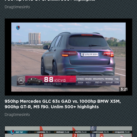
DragtimesInfo
3:21
950hp Mercedes GLC 63s GAD vs. 1000hp BMW X5M,
900hp GT-R, M5 f90. Unlim 500+ highlights
DragtimesInfo