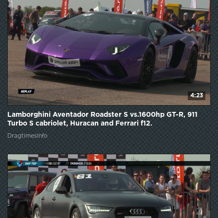
4:23
Lamborghini Aventador Roadster S vs.1600hp GT-R, 911
Turbo S cabriolet, Huracan and Ferrari f12.
DragtimesInfo