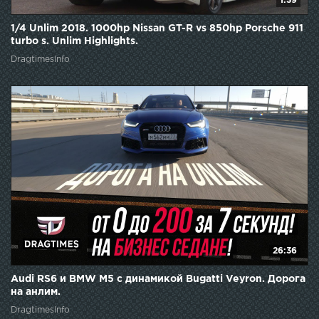
1:39
1/4 Unlim 2018. 1000hp Nissan GT-R vs 850hp Porsche 911
turbo s. Unlim Highlights.
DragtimesInfo
26:36
Audi RS6 и BMW M5 с динамикой Bugatti Veyron. Дорога
на анлим.
DragtimesInfo