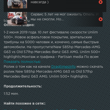
навсегда )
Сервис 5 лет не мог оживить Опель. И
мы не смогли. Но…
topautotube.ru
Описание видео:
1-2 июня 2019 года. 10 лет фестивалю скорости Unlim
500+. Новое асфальтовое покрытие, зрительские
трибуны на 5000 человек и, конечно, самые быстрые
автомобили. Не пропустите!New 585hp Mercedes-AMG
G63 vs Old 571hp Mercedes-Benz G63 AMG. Unlim 500+
highlights.Монтаж и графика - Partisan media По всем
вопросам/for all inquiries:
Показать полностью
dragtimes.td@mail.ruartemiy.dt@gmail.comFollow
Ролик о том как на канеле
DragtimesInfo
можно скачать
us:Facebook Twitter: Instagram: VK: Web-site: Subscribe:
ролик New 585hp Mercedes-AMG G63 vs Old 571hp
DT Test Drive - Ferrari GTC4Lusso ТРАНСФОРМАТОРА
Mercedes-Benz G63 AMG. Unlim 500+ highlights.
против Mercedes E63S AMG и Porsche Panamera Turbo DT
Test Drive — Lamborghini Urus. Новый король SUV? DT
Продолжительность:
Test Drive - Aston Martin DB11 vs 2018 Mercedes-Benz S63
1:52 мин.
AMG Coupe. DT Test Drive - BMW M5 F90. Возвращение
легенды? DT Test Drive — Lamborghini Huracan LP610-4
Найти похожее в сети::
DT Test Drive — Audi RS7 stock vs tuned DT Test Drive —