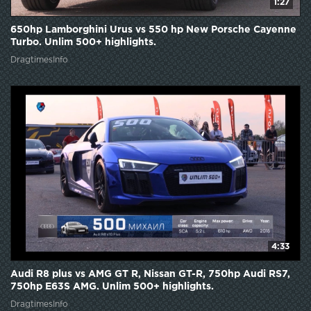
1:27
650hp Lamborghini Urus vs 550 hp New Porsche Cayenne
Turbo. Unlim 500+ highlights.
DragtimesInfo
4:33
Audi R8 plus vs AMG GT R, Nissan GT-R, 750hp Audi RS7,
750hp E63S AMG. Unlim 500+ highlights.
DragtimesInfo