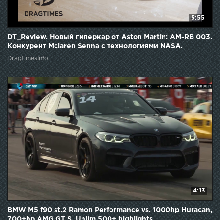
5:55
DT_Review. Новый гиперкар от Aston Martin: AM-RB 003.
Конкурент Mclaren Senna с технологиями NASA.
DragtimesInfo
4:13
BMW M5 f90 st.2 Ramon Performance vs. 1000hp Huracan,
700+hp AMG GT S. Unlim 500+ highlights