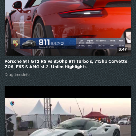
3:47
Porsche 911 GT2 RS vs 850hp 911 Turbo s, 715hp Corvette
Z06, E63 S AMG st.2. Unlim Highlights.
DragtimesInfo