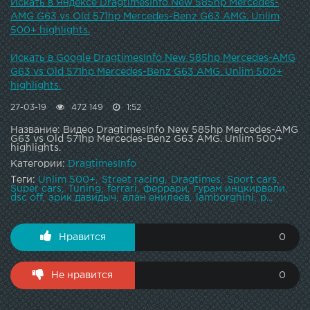
Maybach 57S vs Mercedes-Benz S600 W222 Maybach DT
Искать в Яндексе DragtimesInfo New 585hp Mercedes-
Test Drive — 700 HP Chevrolet Corvette Z06 DT Test Drive
AMG G63 vs Old 571hp Mercedes-Benz G63 AMG. Unlim
— BMW X5 M F85 (2015) DT Test Drive — 700 HP VW Golf
500+ highlights.
R HGP vs Lamborghini Huracan DT Test Drive — 1000 HP
Nissan Juke R DT Test Drive — Mercedes S63 AMG Coupe &
Искать в Google DragtimesInfo New 585hp Mercedes-AMG
Mercedes G63 AMG Brabus DT Test Drive — 650 HP
G63 vs Old 571hp Mercedes-Benz G63 AMG. Unlim 500+
Porsche 911 Turbo (991) DT Test Drive — 750 HP Chevrolet
highlights.
Corvette ZR1
27-03-19
472 149
1:52
Название: Видео DragtimesInfo New 585hp Mercedes-AMG
G63 vs Old 571hp Mercedes-Benz G63 AMG. Unlim 500+
highlights.
Категории:
DragtimesInfo
Теги:
Unlim 500+
Street racing
Dragtimes
Sport cars
Super cars
Tuning
ferrari
феррари
гурам инцкирвели
dsc off
эрик давидыч
алан енилеев
lamborghini
p...
Нравится
0
Не нравится
0