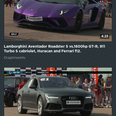
4:23
Lamborghini Aventador Roadster S vs.1600hp GT-R, 911
Turbo S cabriolet, Huracan and Ferrari f12.
DragtimesInfo