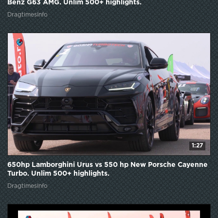
Benz G63 AMG. Unlim 500+ highlights.
DragtimesInfo
1:27
650hp Lamborghini Urus vs 550 hp New Porsche Cayenne
Turbo. Unlim 500+ highlights.
DragtimesInfo