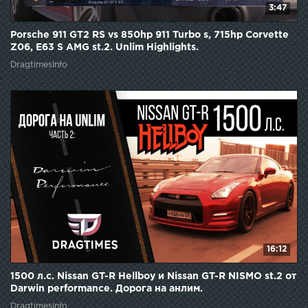
3:47
Porsche 911 GT2 RS vs 850hp 911 Turbo s, 715hp Corvette
Z06, E63 S AMG st.2. Unlim Highlights.
DragtimesInfo
16:12
1500 л.с. Nissan GT-R Hellboy и Nissan GT-R NISMO st.2 от
Darwin performance. Дорога на анлим.
DragtimesInfo