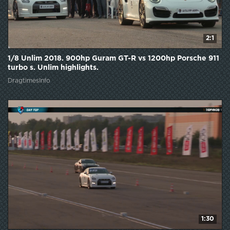
2:1
1/8 Unlim 2018. 900hp Guram GT-R vs 1200hp Porsche 911
turbo s. Unlim highlights.
DragtimesInfo
1:30