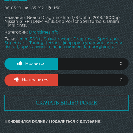
08-05-19
85 292
1:50
Название: Видео DragtimesInfo 1/8 Unlim 2018. 1600hp
Nissan GT-R (DNF) vs 850hp Porsche 911 turbo s. Unlim
Highlights.
Категории:
DragtimesInfo
Теги:
Unlim 500+
Street racing
Dragtimes
Sport cars
Super cars
Tuning
ferrari
феррари
гурам инцкирвели
dsc off
эрик давидыч
алан енилеев
lamborghini
p...
Нравится
0
Не нравится
0
СКАЧАТЬ ВИДЕО РОЛИК
Понравился ролик? Поделиться с друзьями: