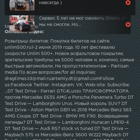
навсегда )
Сервис 5 лет не мог оживить Опель. И
мы не смогли. Но…
topautotube.ru
Описание видео:
Розыгрыш билетов: Покупка билетов на сайте
unlim500.ru1-2 июня 2019 года. 10 лет фестивалю
скорости Unlim 500+. Новое асфальтовое покрытие,
зрительские трибуны на 5000 человек и, конечно, самые
быстрые автомобили. Не пропустите!монтаж - Partisan
media По всем вопросам/for all inquiries:
dragtimes.td@mail.ruartemiy.dt@gmail.comFollow
us:Facebook Twitter: Instagram: VK: Web-site: Subscribe:
...DT Test Drive - Ferrari GTC4Lusso ТРАНСФОРМАТОРА
против Mercedes E63S AMG и Porsche Panamera Turbo DT
Test Drive — Lamborghini Urus. Новый король SUV? DT
Test Drive - Aston Martin DB11 vs 2018 Mercedes-Benz S63
AMG Coupe. DT Test Drive - BMW M5 F90. Возвращение
легенды? DT Test Drive — Lamborghini Huracan LP610-4
DT Test Drive — Audi RS7 stock vs tuned DT Test Drive —
Maybach 57S vs Mercedes-Benz S600 W222 Maybach DT