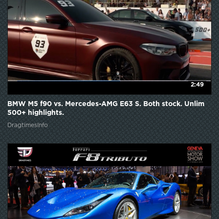
2:49
BMW M5 f90 vs. Mercedes-AMG E63 S. Both stock. Unlim
500+ highlights.
DragtimesInfo