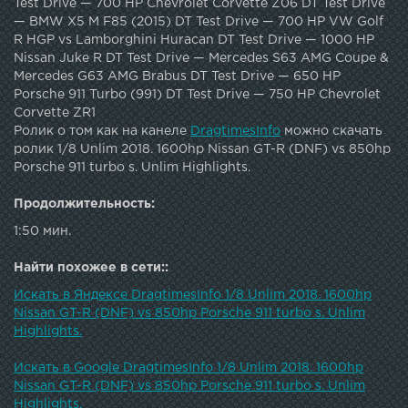
Test Drive — 700 HP Chevrolet Corvette Z06 DT Test Drive
— BMW X5 M F85 (2015) DT Test Drive — 700 HP VW Golf
R HGP vs Lamborghini Huracan DT Test Drive — 1000 HP
Nissan Juke R DT Test Drive — Mercedes S63 AMG Coupe &
Mercedes G63 AMG Brabus DT Test Drive — 650 HP
Porsche 911 Turbo (991) DT Test Drive — 750 HP Chevrolet
Corvette ZR1
Ролик о том как на канеле
DragtimesInfo
можно скачать
ролик 1/8 Unlim 2018. 1600hp Nissan GT-R (DNF) vs 850hp
Porsche 911 turbo s. Unlim Highlights.
Продолжительность:
1:50 мин.
Найти похожее в сети::
Искать в Яндексе DragtimesInfo 1/8 Unlim 2018. 1600hp
Nissan GT-R (DNF) vs 850hp Porsche 911 turbo s. Unlim
Highlights.
Искать в Google DragtimesInfo 1/8 Unlim 2018. 1600hp
Nissan GT-R (DNF) vs 850hp Porsche 911 turbo s. Unlim
Highlights.