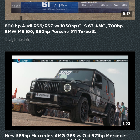
5:17
800 hp Audi RS6/RS7 vs 1050hp CLS 63 AMG, 700hp
BMW M5 f90, 850hp Porsche 911 Turbo S.
DragtimesInfo
1:52
New 585hp Mercedes-AMG G63 vs Old 571hp Mercedes-