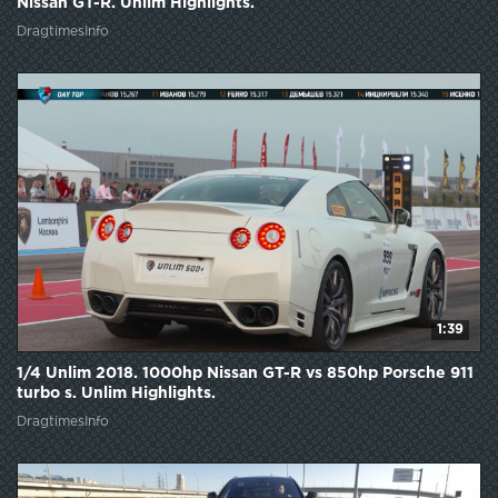
Nissan GT-R. Unlim Highlights.
DragtimesInfo
1:39
1/4 Unlim 2018. 1000hp Nissan GT-R vs 850hp Porsche 911
turbo s. Unlim Highlights.
DragtimesInfo