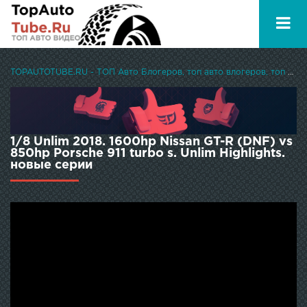
TOPAUTOTUBE.RU - ТОП Авто Блогеров, топ авто влогеров, топ авто ютуберов
1/8 Unlim 2018. 1600hp Nissan GT-R (DNF) vs
850hp Porsche 911 turbo s. Unlim Highlights.
новые серии