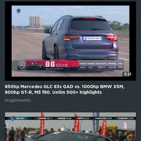
3:21
950hp Mercedes GLC 63s GAD vs. 1000hp BMW X5M,
900hp GT-R, M5 f90. Unlim 500+ highlights
DragtimesInfo