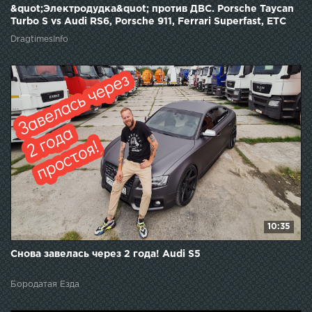
&quot;Электродудка&quot; против ДВС. Porsche Taycan
Turbo S vs Audi RS6, Porsche 911, Ferrari Superfast, ETC
DragtimesInfo
10:35
Снова завелась через 2 года! Audi S5
Бородатая Езда