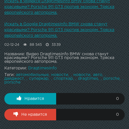
Искать в Яндексе DragtimesInfo BMW снова станут
красивыми? Porsche 911 GT3 против эконорм. Тряска
европейского автопрома.
Искать в Google DragtimesInfo BMW снова станут
красивыми? Porsche 911 GT3 против эконорм. Тряска
европейского автопрома.
02-12-24
88 545
33:39
Название: Видео DragtimesInfo BMW снова станут
красивыми? Porsche 911 GT3 против эконорм. Тряска
европейского автопрома.
Категории:
DragtimesInfo
Теги:
автомобильные
новости
новости
авто
дайджест
суперкар
спорткар
dragtimes
porsche
porsche
Нравится
0
Не нравится
0