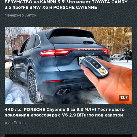
БЕЗУМСТВО на КАМРИ 3.5! Что может TOYOTA CAMRY
3.5 против BMW X6 и PORSCHE CAYENNE
Менеджер Антон
13:7
440 л.с. PORSCHE Cayenne S за 9.3 МЛН! Тест нового
поколения кроссовера с V6 2.9 BiTurbo под капотом
Alan Enileev