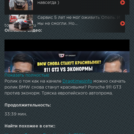
навсегда )
Сервис 5 лет не мог оживить Опель. И
мы не смогли. Но…
topautotube.ru
Описание видео:
Показать полностью
Ролик о том как на канеле
DragtimesInfo
можно скачать
ролик BMW снова станут красивыми? Porsche 911 GT3
против эконорм. Тряска европейского автопрома.
Продолжительность:
33:39 мин.
Найти похожее в сети::