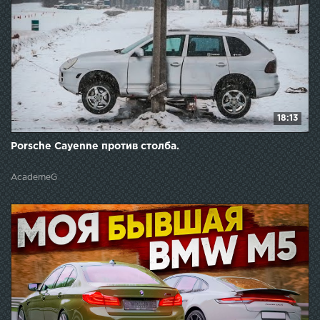
18:13
Porsche Cayenne против столба.
AcademeG