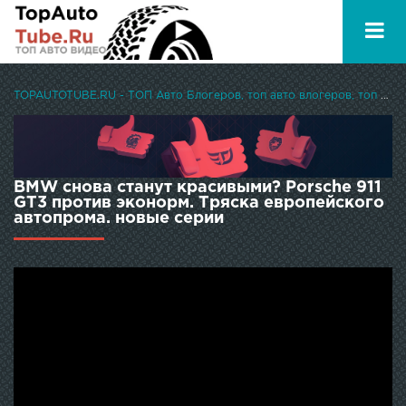
TOPAUTOTUBE.RU - ТОП Авто Блогеров, топ авто влогеров, топ авто ютуберов
BMW снова станут красивыми? Porsche 911
GT3 против эконорм. Тряска европейского
автопрома. новые серии