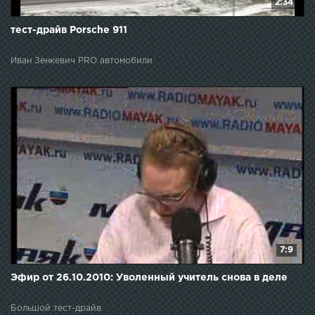
2:34
тест-драйв Porsche 911
Иван Зенкевич PRO автомобили
7:9
Эфир от 26.10.2010: Уволенный учитель снова в деле
Большой тест-драйв