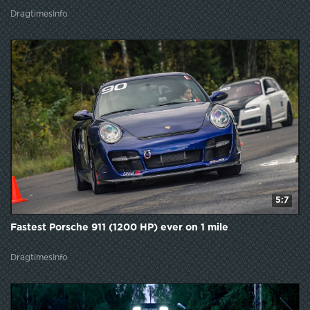
DragtimesInfo
5:7
Fastest Porsche 911 (1200 HP) ever on 1 mile
DragtimesInfo