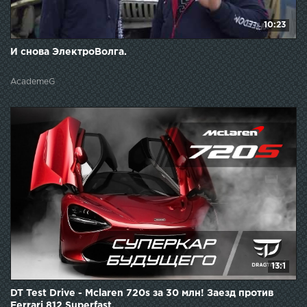
10:23
И снова ЭлектроВолга.
AcademeG
13:1
DT Test Drive - Mclaren 720s за 30 млн! Заезд против
Ferrari 812 Superfast.