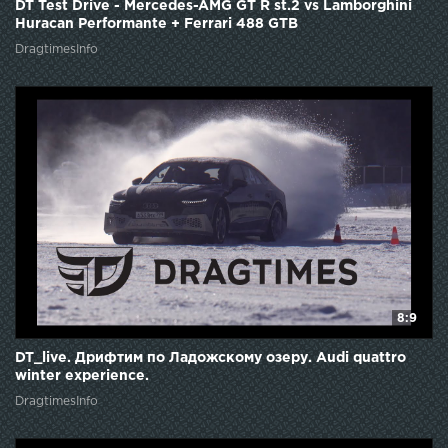
DT Test Drive - Mercedes-AMG GT R st.2 vs Lamborghini
Huracan Performante + Ferrari 488 GTB
DragtimesInfo
8:9
DT_live. Дрифтим по Ладожскому озеру. Audi quattro
winter experience.
DragtimesInfo