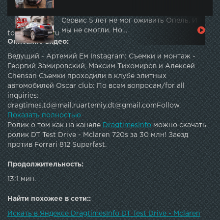
Сервис 5 лет не мог оживить Опель. И
мы не смогли. Но…
topautotube.ru
Описание видео:
Ведущий - Артемий Ем Instagram: Съемки и монтаж -
Георгий Замировский, Максим Тихомиров и Алексей
Chensan Съемки проходили в клубе элитных
автомобилей Oscar club: По всем вопросам/for all
inquiries:
dragtimes.td@mail.ruartemiy.dt@gmail.comFollow
us:Facebook Twitter: Instagram: VK: Web-site: Subscribe:
Показать полностью
DT Test Drive - Ferrari GTC4Lusso ТРАНСФОРМАТОРА
Ролик о том как на канеле
DragtimesInfo
можно скачать
против Mercedes E63S AMG и Porsche Panamera Turbo DT
ролик DT Test Drive - Mclaren 720s за 30 млн! Заезд
Test Drive — Lamborghini Urus. Новый король SUV? DT
против Ferrari 812 Superfast.
Test Drive - Aston Martin DB11 vs 2018 Mercedes-Benz S63
AMG Coupe. DT Test Drive - BMW M5 F90. Возвращение
Продолжительность:
легенды? DT Test Drive — 700 HP VW Golf R HGP vs
13:1 мин.
Lamborghini Huracan DT Test Drive — 1000 HP Nissan Juke
R DT Test Drive — Mercedes S63 AMG Coupe & Mercedes
Найти похожее в сети::
G63 AMG Brabus DT Test Drive — 650 HP Porsche 911 Turbo
(991) DT Test Drive — 750 HP Chevrolet Corvette ZR1
Искать в Яндексе DragtimesInfo DT Test Drive - Mclaren