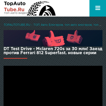
TOPAUTOTUBE.RU - ТОП Авто Блогеров, топ авто влогеров, топ авто ютуберов
DT Test Drive - Mclaren 720s за 30 млн! Заезд
против Ferrari 812 Superfast. новые серии