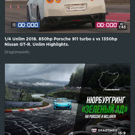
1:43
1/4 Unlim 2018. 850hp Porsche 911 turbo s vs 1350hp
Nissan GT-R. Unlim Highlights.
DragtimesInfo
15:9