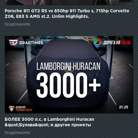
Porsche 911 GT2 RS vs 850hp 911 Turbo s, 715hp Corvette
Z06, E63 S AMG st.2. Unlim Highlights.
DragtimesInfo
21:25
БОЛЕЕ 3000 л.с. в Lamborghini Huracan
&quot;Булава&quot; и другие проекты
GOSHATURBOTECH. Дорога на Анлим.
DragtimesInfo