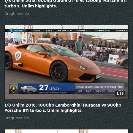
1/8 Unlim 2018. 900hp Guram GT-R vs 1200hp Porsche 911
turbo s. Unlim highlights.
DragtimesInfo
1:38
1/8 Unlim 2018. 1000hp Lamborghini Huracan vs 900hp
Porsche 911 turbo s. Unlim highlights.
DragtimesInfo