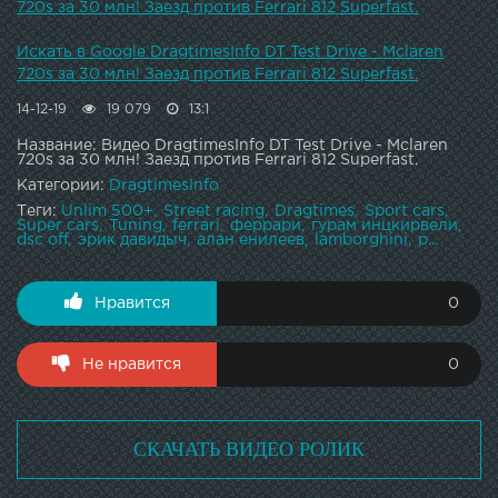
720s за 30 млн! Заезд против Ferrari 812 Superfast.
Искать в Google DragtimesInfo DT Test Drive - Mclaren
720s за 30 млн! Заезд против Ferrari 812 Superfast.
14-12-19
19 079
13:1
Название: Видео DragtimesInfo DT Test Drive - Mclaren
720s за 30 млн! Заезд против Ferrari 812 Superfast.
Категории:
DragtimesInfo
Теги:
Unlim 500+
Street racing
Dragtimes
Sport cars
Super cars
Tuning
ferrari
феррари
гурам инцкирвели
dsc off
эрик давидыч
алан енилеев
lamborghini
p...
Нравится
0
Не нравится
0
СКАЧАТЬ ВИДЕО РОЛИК