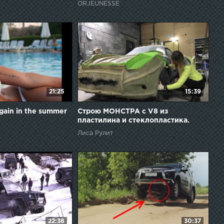
ORJEUNESSE
21:25
15:39
again in the summer
Строю МОНСТРА с V8 из
пластилина и стеклопластика.
Серия 1
Лиса Рулит
22:38
30:37