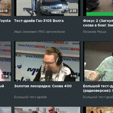
22:18
2:35
Toyota
Тест-драйв Газ-3105 Волга
Фокус 2 (Загнул
снова в бою! З
часть.(сидим в 
Иван Зенкевич PRO автомобили
Яковлев Миша
7:9
7:15
ый
Золотая лихорадка: Снова 400
Большой тест-д
(радиоверсия): M
Большой тест-драйв
Большой тест-дра