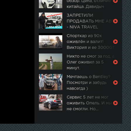
обзор. Цена, отличие от
китайца. Давидыч
ЗАПРЕТИЛИ
ПРОДАВАТЬ МНЕ АВТО
- NIVA TRAVEL
Спорткар из 90х
оживлён и валит!
Виктория и ее 3000GT.
Часть 2
Никто не смог за год, а
Олег оживил за 5
минут.
Мечтаешь о Bentley?
Посмотри и забудь
навсегда )
Сервис 5 лет не мог
оживить Опель. И мы
не смогли. Но…