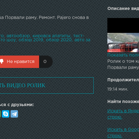
Описание вид
 Порвали раму. Ремонт. Pajero снова в
то
автообзор
кировск апатиты
тест-
вто шоу
обзор 2019
обзор 2020
авто за
Показать пол
Ролик о том к
Не нравится
0
Порвали раму.
Продолжител
ТЬ ВИДЕО РОЛИК
19:14 мин.
Найти похожее
ся с друзьями:
Искать в Янде
строю.
Искать в Goog
строю.