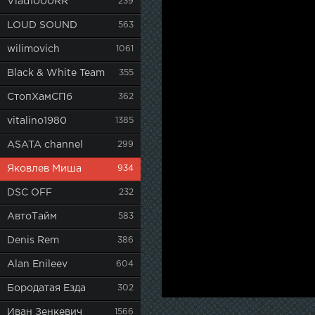
Vlad1000RR
239
LOUD SOUND
563
wilimovich
1061
Black & White Team
355
СтопХамСПб
362
vitalino1980
1385
ASATA channel
299
Яковлев Миша
934
DSC OFF
232
АвтоТайм
583
Denis Rem
386
Alan Enileev
604
Бородатая Езда
302
Иван Зенкевич
1566