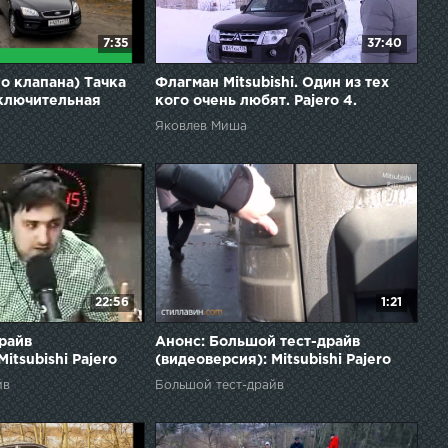
7:35
37:40
о клапана) Тачка
Флагман Mitsubishi. Один из тех
аключительная
кого очень любят. Pajero 4.
гараже)
Яковлев Миша
22:56
1:21
райв
Анонс: Большой тест-драйв
itsubishi Pajero
(видеоверсия): Mitsubishi Pajero
йв
Большой тест-драйв