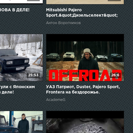
НОВА В ДЕЛЕ!
Mitsubishi Pajero
Sport.&quot;Дизельселект&quot;
Антон Воротников
25:53
26:6
ули с Японским
УАЗ Патриот, Duster, Pajero Sport,
 деле!
Frontera на бездорожье.
AcademeG