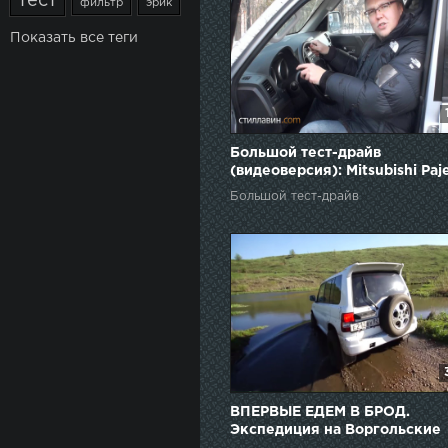
тест
фильтр
эрик
Показать все теги
Большой тест-драйв
(видеоверсия): Mitsubishi Paj
Большой тест-драйв
ВПЕРВЫЕ ЕДЕМ В БРОД.
Экспедиция на Воргольские
скалы: Suzuki Vitara , Mitsubis