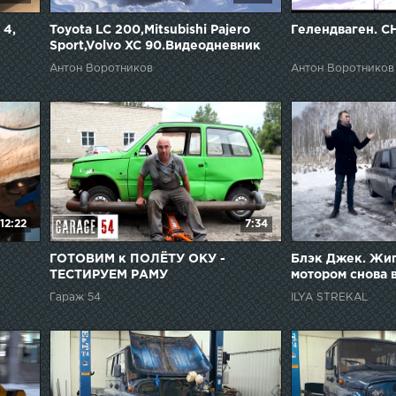
 4,
Toyota LC 200,Mitsubishi Pajero
Гелендваген. С
Sport,Volvo XC 90.Видеодневник
Антон Воротников
Антон Воротников
12:22
7:34
ГОТОВИМ к ПОЛЁТУ ОКУ -
Блэк Джек. Жиг
ТЕСТИРУЕМ РАМУ
мотором снова в
Гараж 54
ILYA STREKAL