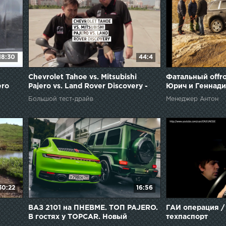
18:30
44:4
Chevrolet Tahoe vs. Mitsubishi
Фатальный offr
ero
Pajero vs. Land Rover Discovery -
Юрич и Геннадич
Большой тест-драйв / Big Test
бездорожье
Большой тест-драйв
Менеджер Антон
Drive
30:22
16:56
ВАЗ 2101 на ПНЕВМЕ. ТОП PAJERO.
ГАИ операция /
В гостях у TOPCAR. Новый
техпаспорт
hi
PORSCHE 911 Carrera S 992, ГАЗ