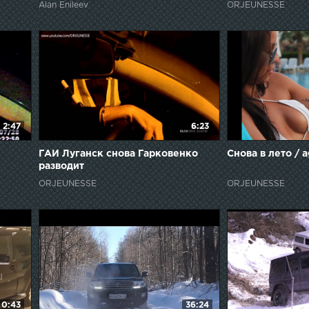
Alan Enileev
ORJEUNESSE
М-20 Победа
2:47
6:23
ГАИ Луганск снова Гарковенко
Снова в лето / 
разводит
ORJEUNESSE
ORJEUNESSE
0:43
36:24