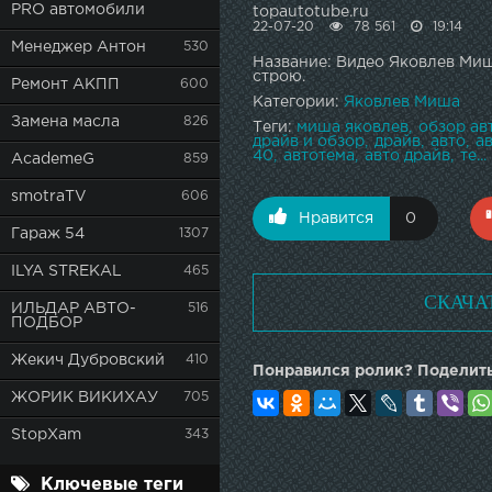
PRO автомобили
topautotube.ru
22-07-20
78 561
19:14
Менеджер Антон
530
Название: Видео Яковлев Миша
строю.
Ремонт АКПП
600
Категории:
Яковлев Миша
Замена масла
826
Теги:
миша яковлев
обзор ав
драйв и обзор
драйв
авто
а
40
автотема
авто драйв
те...
AcademeG
859
smotraTV
606
Нравится
0
Гараж 54
1307
ILYA STREKAL
465
СКАЧА
ИЛЬДАР АВТО-
516
ПОДБОР
Жекич Дубровский
410
Понравился ролик? Поделить
ЖОРИК ВИКИХАУ
705
StopXam
343
Ключевые теги