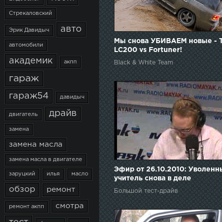
Стрекаловский
авто
Эрик Давидыч
Мы снова УБИВАЕМ новые - 
автомобили
LC200 vs Fortuner!
академик
акпп
Black & White Team
гараж
гараж54
давидыч
драйв
двигатель
замена
замена масла
замена масла в двигателе
Эфир от 26.10.2010: Уволенн
заруцкий
илья
масло
учитель снова в деле
обзор
ремонт
Большой тест-драйв
смотра
ремонт акпп