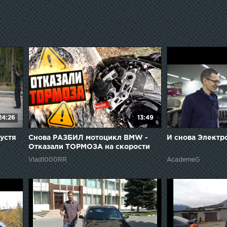
24:26
13:49
устя
Снова РАЗБИЛ мотоцикл BMW -
И снова Электр
Отказали ТОРМОЗА на скорости
Vlad1000RR
AcademeG