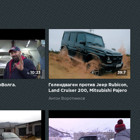
10:23
39:7
оВолга.
Гелендваген против Jeep Rubicon,
Land Cruiser 200, Mitsubishi Pajero
Sport. Anton Avtoman.
Антон Воротников