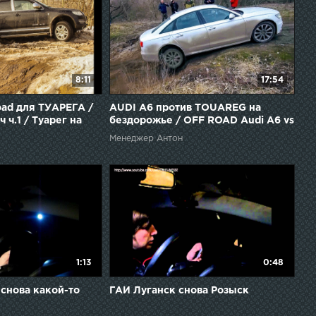
8:11
17:54
oad для ТУАРЕГА /
AUDI A6 против TOUAREG на
 ч.1 / Туарег на
бездорожье / OFF ROAD Audi A6 vs
Touareg
Менеджер Антон
1:13
0:48
 снова какой-то
ГАИ Луганск снова Розыск