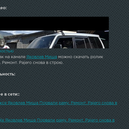
ео:
ностью
ак на канеле
Яковлев Миша
можно скачать ролик
 Ремонт. Pajero снова в строю.
ьность:
 в сети::
ксе Яковлев Миша Порвали раму. Ремонт. Pajero снова в
le Яковлев Миша Порвали раму. Ремонт. Pajero снова в