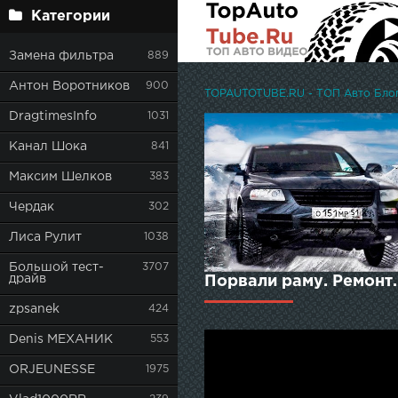
Категории
Замена фильтра
889
Антон Воротников
900
TOPAUTOTUBE.RU - ТОП Авто Блоге
DragtimesInfo
1031
Канал Шока
841
Максим Шелков
383
Чердак
302
Лиса Рулит
1038
Большой тест-
3707
драйв
Порвали раму. Ремонт.
zpsanek
424
Denis МЕХАНИК
553
ORJEUNESSE
1975