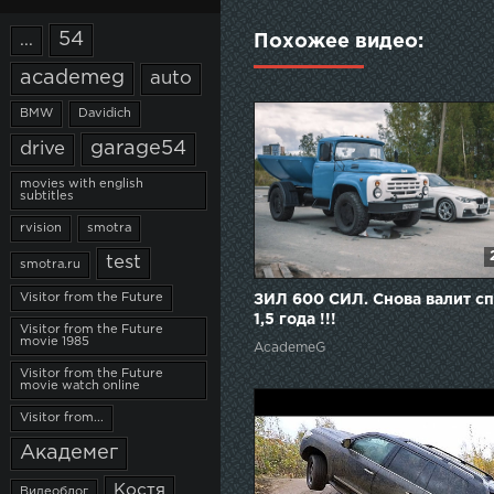
54
...
Похожее видео:
academeg
auto
BMW
Davidich
garage54
drive
movies with english
subtitles
rvision
smotra
test
smotra.ru
Visitor from the Future
ЗИЛ 600 СИЛ. Снова валит сп
1,5 года !!!
Visitor from the Future
movie 1985
AcademeG
Visitor from the Future
movie watch online
Visitor from...
Академег
Костя
Видеоблог