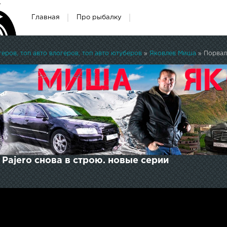
Главная
Про рыбалку
ров, топ авто влогеров, топ авто ютуберов
»
Яковлев Миша
» Порвали
 Pajero снова в строю. новые серии