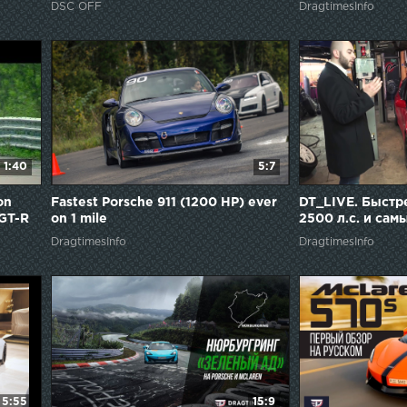
DSC OFF
DragtimesInfo
1:40
5:7
on
Fastest Porsche 911 (1200 HP) ever
DT_LIVE. Быстр
 GT-R
on 1 mile
2500 л.с. и са
России 4000 л.с
DragtimesInfo
DragtimesInfo
5:55
15:9