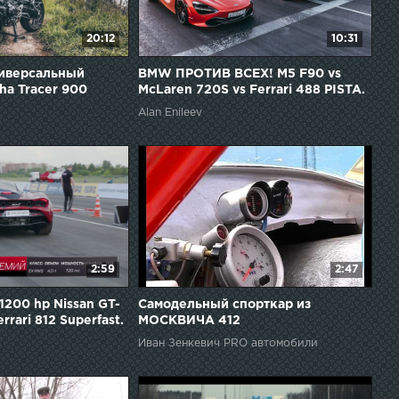
20:12
10:31
ниверсальный
BMW ПРОТИВ ВСЕХ! M5 F90 vs
ha Tracer 900
McLaren 720S vs Ferrari 488 PISTA.
10 МЛН vs 60 МЛН!
Alan Enileev
2:59
2:47
 1200 hp Nissan GT-
Самодельный спорткар из
errari 812 Superfast.
МОСКВИЧА 412
Иван Зенкевич PRO автомобили