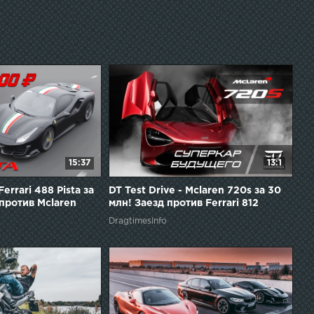
15:37
13:1
Ferrari 488 Pista за
DT Test Drive - Mclaren 720s за 30
 против Mclaren
млн! Заезд против Ferrari 812
Superfast.
DragtimesInfo