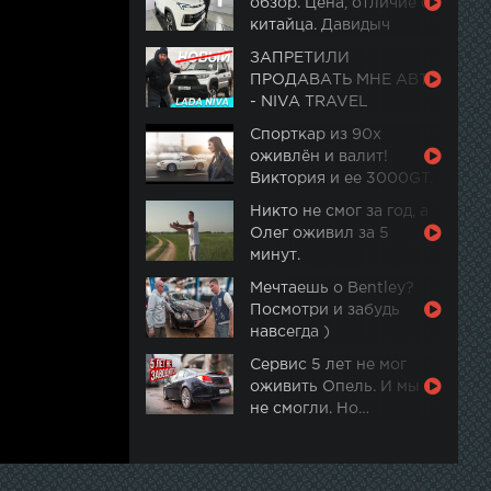
обзор. Цена, отличие от
китайца. Давидыч
ЗАПРЕТИЛИ
ПРОДАВАТЬ МНЕ АВТО
- NIVA TRAVEL
Спорткар из 90х
оживлён и валит!
Виктория и ее 3000GT.
Часть 2
Никто не смог за год, а
Олег оживил за 5
минут.
Мечтаешь о Bentley?
Посмотри и забудь
навсегда )
Сервис 5 лет не мог
оживить Опель. И мы
не смогли. Но…