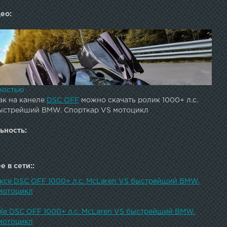
ео:
ностью
ак на канеле
DSC OFF
можно скачать ролик 1000+ л.с.
ыстрейший BMW. Спорткар VS мотоцикл
ьность:
 в сети::
ексе DSC OFF 1000+ л.с. McLaren VS быстрейший BMW.
мотоцикл
gle DSC OFF 1000+ л.с. McLaren VS быстрейший BMW.
мотоцикл