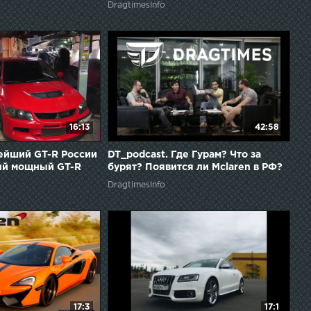
DragtimesInfo
16:13
42:58
ейший GT-R России
DT_podcast. Где Гурам? Что за
мый мощный GT-R
бурят? Появится ли Mclaren в РФ?
.
Специальный гость: Дмитрий
DragtimesInfo
Гвазава
17:3
17:1