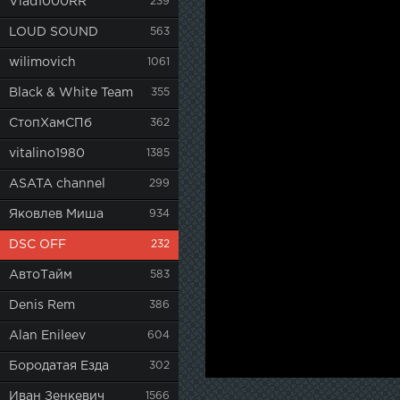
Vlad1000RR
239
LOUD SOUND
563
wilimovich
1061
Black & White Team
355
СтопХамСПб
362
vitalino1980
1385
ASATA channel
299
Яковлев Миша
934
DSC OFF
232
АвтоТайм
583
Denis Rem
386
Alan Enileev
604
Бородатая Езда
302
Иван Зенкевич
1566