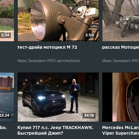
2:34
2:50
тест-драйв мотоцикл М 72
рассказ Мотоци
Иван Зенкевич PRO автомобили
Иван Зенкевич PR
23:24
34:18
bo.
Купил 717 л.с. Jeep TRACKHAWK.
Mercedes McLar
Быстрейший Джип?
Viper Supercha