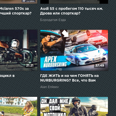
Mclaren 570s за
Audi S5 с пробегом 110 тысяч км.
учший спорткар?
Дрова или спорткар?
Бородатая Езда
21:21
37:49
тоцикл в
ГДЕ ЖИТЬ и на чем ГОНЯТЬ на
NURBURGRING? Все, что Вам
нужно знать о легендарном треке!
Alan Enileev
APEXNUERBURG.