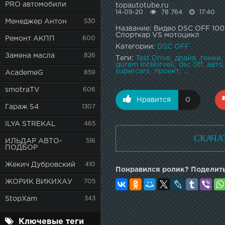
PRO автомобили
topautotube.ru
14-09-20
78 764
17:40
Менеджер Антон
530
Название: Видео DSC OFF 100
Спорткар VS мотоцикл
Ремонт АКПП
600
Категории:
DSC OFF
Замена масла
826
Теги:
Test Drive
драйв
гонки
guram intskirveli
dsc 0ff
авто
supercars
проект
...
AcademeG
859
smotraTV
606
Нравится
0
Гараж 54
1307
ILYA STREKAL
465
СКАЧА
ИЛЬДАР АВТО-
516
ПОДБОР
Жекич Дубровский
410
Понравился ролик? Поделить
ЖОРИК ВИКИХАУ
705
StopXam
343
Ключевые теги