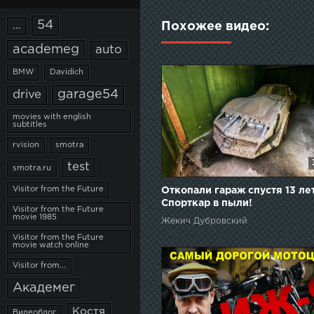
54
...
Похожее видео:
academeg
auto
BMW
Davidich
garage54
drive
movies with english
subtitles
rvision
smotra
test
smotra.ru
Visitor from the Future
Откопали гараж спустя 13 лет
Спорткар в пыли!
Visitor from the Future
movie 1985
Жекич Дубровский
Visitor from the Future
movie watch online
Visitor from...
Академег
Костя
Видеоблог