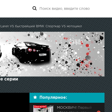
McLaren VS быстрейший BMW. Спорткар VS мотоцикл
е серии
Популярное:
МОСКВИЧ! Первый