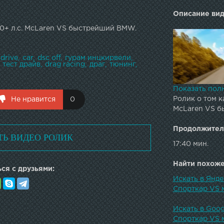
Описание вид
0+ л.с. McLaren VS быстрейший BMW.
drive
car
dsc off
гурам инцкирвели
тест драйв
drag racing
драг
тюнинг
Показать пол
Ролик о том к
Не нравится
0
McLaren VS б
Продолжител
ТЬ ВИДЕО РОЛИК
17:40 мин.
Найти похожее
ся с друзьями:
Искать в Янд
Спорткар VS 
Искать в Goo
Спорткар VS 