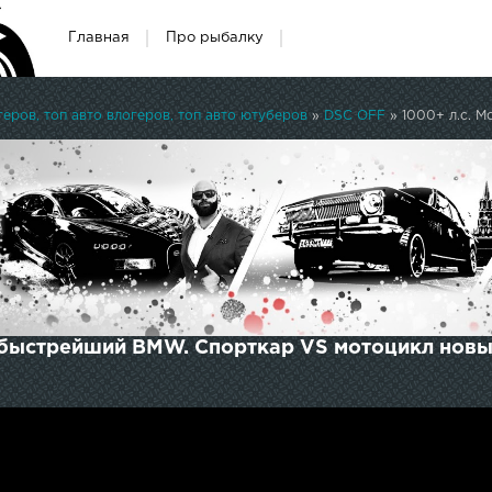
Главная
Про рыбалку
ров, топ авто влогеров, топ авто ютуберов
»
DSC OFF
» 1000+ л.с. 
S быстрейший BMW. Спорткар VS мотоцикл новы