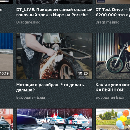
от
DT_LIVE. Покоряем самый опасный
DT Test Drive — 
гоночный трек в Мире на Porsche
€200 000 это л
718 Cayman GTS и Mclaren 600lt
DragtimesInfo
DragtimesInfo
16:19
10:25
Мотоцикл разобран. Что делать
Как я купил мо
дальше?
КАЛЬЯННОЙ!
Бородатая Езда
Бородатая Езда