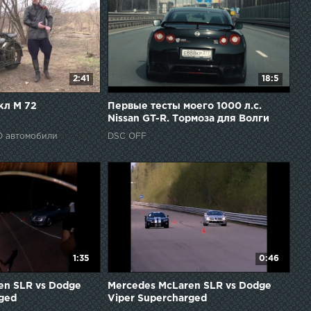
2:41
18:5
кл М 72
Первые тесты моего 1000 л.с.
Nissan GT-R. Тормоза для Волги
O автомобили
DSC OFF
1:35
0:46
en SLR vs Dodge
Mercedes McLaren SLR vs Dodge
rged
Viper Supercharged