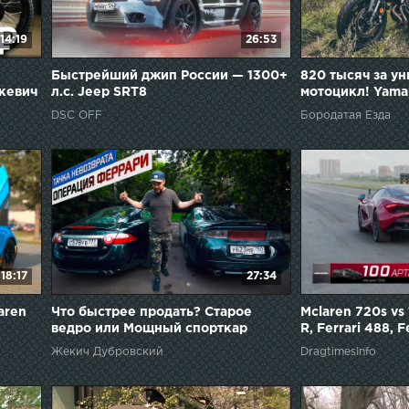
14:19
26:53
Быстрейший джип России — 1300+
820 тысяч за у
кевич
л.с. Jeep SRT8
мотоцикл! Yama
DSC OFF
Бородатая Езда
18:17
27:34
aren
Что быстрее продать? Старое
Mclaren 720s vs
ведро или Мощный спорткар
R, Ferrari 488, F
Unlim highlights.
Жекич Дубровский
DragtimesInfo