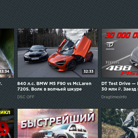
33:34
32:33
.
840 л.с. BMW M5 F90 vs McLaren
DT Test Drive — 
720S. Волк в волчьей шкуре
30 млн ₽. Заезд
720s и BMW M5.
DSC OFF
DragtimesInfo