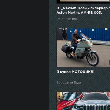
DT_Review. Новый гиперкар 
Aston Martin: AM-RB 003.
Конкурент Mclaren Senna с
DragtimesInfo
технологиями NASA.
Я купил МОТОЦИКЛ!
Бородатая Езда