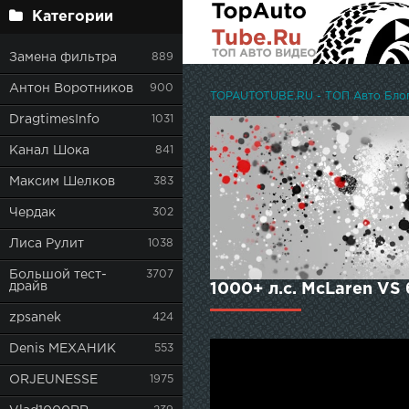
Категории
Замена фильтра
889
Антон Воротников
900
TOPAUTOTUBE.RU - ТОП Авто Блоге
DragtimesInfo
1031
Канал Шока
841
Максим Шелков
383
Чердак
302
Лиса Рулит
1038
Большой тест-
3707
драйв
1000+ л.с. McLaren V
zpsanek
424
Denis МЕХАНИК
553
ORJEUNESSE
1975