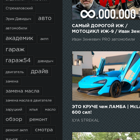
Стрекаловский
авто
Эрик Давидыч
САМЫЙ ДОРОГОЙ ИЖ /
автомобили
МОТОЦИКЛ ИЖ-9 / Иван Зен
академик
акпп
Иван Зенкевич PRO автомобили
гараж
гараж54
давидыч
драйв
двигатель
замена
замена масла
замена масла в двигателе
ЭТО КРУЧЕ чем ЛАМБА | McL
заруцкий
илья
масло
600 сил!
обзор
ремонт
ILYA STREKAL
смотра
ремонт акпп