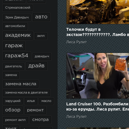
Стрекаловский
авто
Эрик Давидыч
автомобили
Телочки будут в
экстазе????????????. Ламбо 
академик
акпп
заднице. Ауди Audi R8. Лиса 
Лиса Рулит
гараж
Елена Лисовская
гараж54
давидыч
драйв
двигатель
замена
замена масла
замена масла в двигателе
заруцкий
илья
масло
Land Cruiser 100. Разбомбили
из-за ерунды. Лиса рулит. Ел
обзор
ремонт
Лисовская
Лиса Рулит
смотра
ремонт акпп