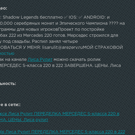
ео:
d: Shadow Legends бесплатно ✅ IOS: ✅ ANDROID: и
50,000 серебряных монет и Эпического Чемпиона ???? на
ограммы для новых игроковПроект по постройке
ах 222 из Mercedes 220 готов. Мерседес строился для
у под свадьбы. Распил занял четыре
ОВАТЬСЯ У МЕНЯ: lisarulit@arezerv.ruМОЙ СТРАХОВОЙ
екламе и сотрудничеству: 7605339@mail.ruМОЙ ВТОРОЙ
ностью
В ИНСТАГРАМ: СПАСИБО Саше Потапову за лучшие
ак на канеле
Лиса Рулит
можно скачать ролик
оры для моих подписчиков: ---------------------------------
РСЕДЕС S-класса 220 в 222 ЗАВЕРШЕНА. ЦЕНЫ. Лиса
------Всем привет, меня зовут Елена Лисовская и я автор
 рулит". Вся моя жизнь связана с авто. В своем блоге я
ми о тачках, делаю интересные проекты, а также
ьность:
уликов и перекупов. Подписывайтесь - не пожалеете! И
ро колокольчик)
 в сети::
ексе Лиса Рулит ПЕРЕДЕЛКА МЕРСЕДЕС S-класса 220 в
А. ЦЕНЫ. Лиса рулит
gle Лиса Рулит ПЕРЕДЕЛКА МЕРСЕДЕС S-класса 220 в 222