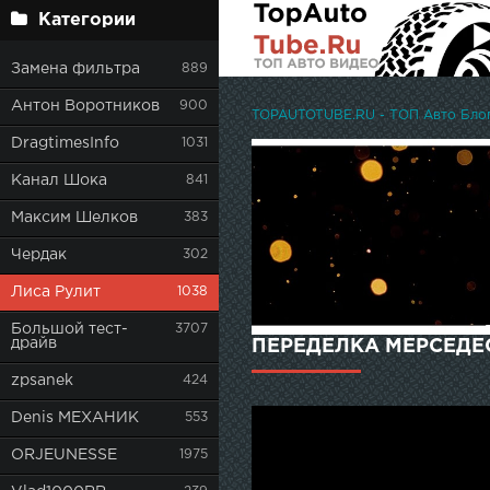
Категории
Замена фильтра
889
Антон Воротников
900
TOPAUTOTUBE.RU - ТОП Авто Блоге
DragtimesInfo
1031
Канал Шока
841
Максим Шелков
383
Чердак
302
Лиса Рулит
1038
Большой тест-
3707
драйв
ПЕРЕДЕЛКА МЕРСЕДЕС 
zpsanek
424
Denis МЕХАНИК
553
ORJEUNESSE
1975