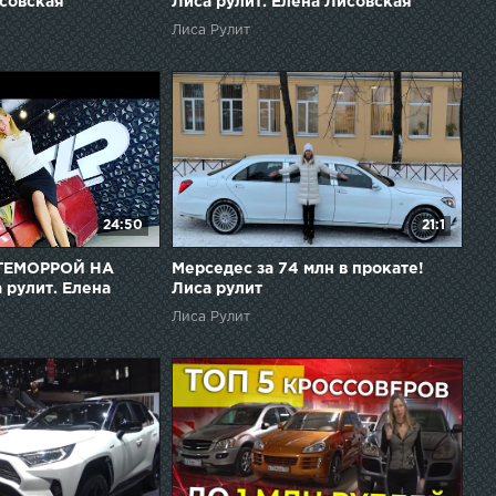
исовская
Лиса рулит. Елена Лисовская
Лиса Рулит
24:50
21:1
 ГЕМОРРОЙ НА
Мерседес за 74 млн в прокате!
рулит. Елена
Лиса рулит
Лиса Рулит