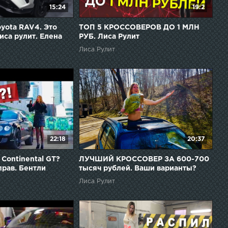
15:24
19:2
oyota RAV4. Это
ТОП 5 КРОССОВЕРОВ ДО 1 МЛН
са рулит. Елена
РУБ. Лиса Рулит
Лиса Рулит
22:18
20:37
 Continental GT?
ЛУЧШИЙ КРОССОВЕР ЗА 600-700
 прав. Бентли
тысяч рублей. Ваши варианты?
ley
Лиса рулит. Елена Лисовская
Лиса Рулит