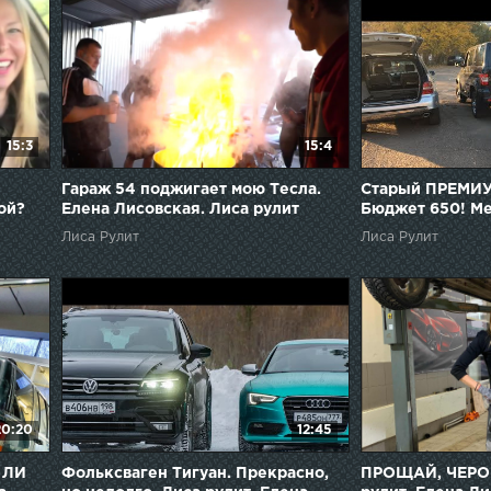
15:3
15:4
Гараж 54 поджигает мою Тесла.
Старый ПРЕМИУ
ой?
Елена Лисовская. Лиса рулит
Бюджет 650! Me
Volkswagen Tou
Лиса Рулит
Лиса Рулит
Лисовская. Лис
20:20
12:45
 ЛИ
Фольксваген Тигуан. Прекрасно,
ПРОЩАЙ, ЧЕРО