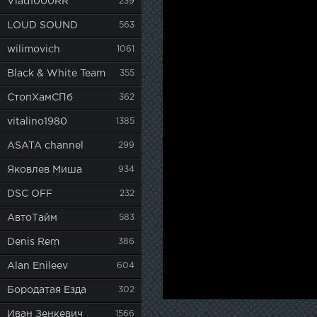
Vlad1000RR
239
LOUD SOUND
563
wilimovich
1061
Black & White Team
355
СтопХамСПб
362
vitalino1980
1385
ASATA channel
299
Яковлев Миша
934
DSC OFF
232
АвтоТайм
583
Denis Rem
386
Alan Enileev
604
Бородатая Езда
302
Иван Зенкевич
1566