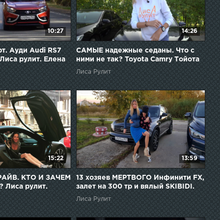
10:27
14:26
т. Ауди Audi RS7
САМЫЕ надежные седаны. Что с
Лиса рулит. Елена
ними не так? Toyota Camry Тойота
Камри. Лиса рулит. Елена
Лиса Рулит
Лисовская
15:22
13:59
РАЙВ. КТО И ЗАЧЕМ
13 хозяев МЕРТВОГО Инфинити FX,
 Лиса рулит.
залет на 300 тр и вялый SKIBIDI.
я
Елена Лисовская. Лиса рулит
Лиса Рулит