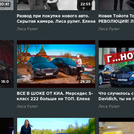
20:41
22:55
Развод при покупке нового авто.
Новая Тойота T
Скрытая камера. Лиса рулит. Елена
РЕВОЛЮЦИЯ! Ли
Лисовская
Лисовская
Лиса Рулит
Лиса Рулит
18:0
29:20
ВСЕ В ШОКЕ ОТ КИА. Мерседес S-
Что случилось с
класс 222 больше не ТОП. Елена
Davidich, ты не
Лисовская. Лиса рулит
полное г... Bent
Лиса Рулит
Лиса Рулит