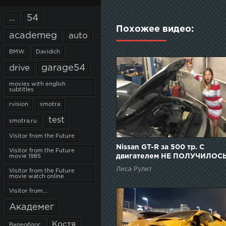
54
...
Похожее видео:
academeg
auto
BMW
Davidich
garage54
drive
movies with english
subtitles
rvision
smotra
test
smotra.ru
Visitor from the Future
Nissan GT-R за 500 тр. С
Visitor from the Future
двигателем НЕ ПОЛУЧИЛОСЬ
movie 1985
Расходы бешеные. Лиса рули
Лиса Рулит
Visitor from the Future
Елена Лисовская
movie watch online
Visitor from...
Академег
Костя
Видеоблог