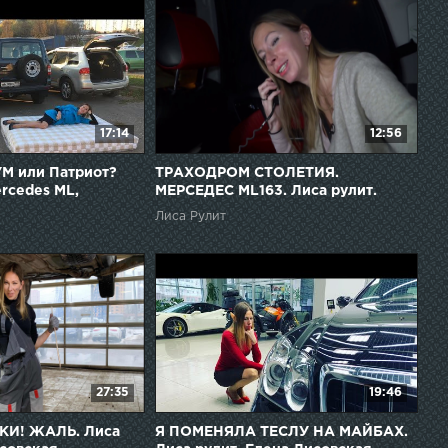
17:14
12:56
М или Патриот?
ТРАХОДРОМ СТОЛЕТИЯ.
rcedes ML,
МЕРСЕДЕС ML163. Лиса рулит.
areg. Елена
Елена Лисовская
Лиса Рулит
а рулит
27:35
19:46
КИ! ЖАЛЬ. Лиса
Я ПОМЕНЯЛА ТЕСЛУ НА МАЙБАХ.