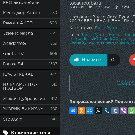
PRO автомобили
topautotube.ru
17-06-19
403 824
23:58
Менеджер Антон
530
Название: Видео Лиса Рулит
222 ЗАВЕРШЕНА. ЦЕНЫ. Лиса
Ремонт АКПП
600
Категории:
Лиса Рулит
Замена масла
826
Теги:
Лиса Рулит
Елена Лисо
mercedes sl500 за 500
аренд
свадьбу
аренда лимузинов
п
AcademeG
859
smotraTV
606
Нравится
0
Гараж 54
1307
ILYA STREKAL
465
СКАЧА
ИЛЬДАР АВТО-
516
ПОДБОР
Жекич Дубровский
410
Понравился ролик? Поделить
ЖОРИК ВИКИХАУ
705
StopXam
343
Ключевые теги