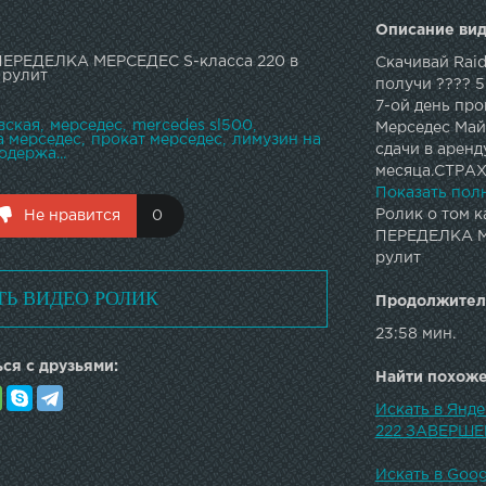
Описание вид
 ПЕРЕДЕЛКА МЕРСЕДЕС S-класса 220 в
Скачивай Rai
 рулит
получи ???? 
7-ой день пр
вская
мерседес
mercedes sl500
Мерседес Майб
а мерседес
прокат мерседес
лимузин на
сдачи в аренд
одержа...
месяца.СТРАХ
БРОКЕР: По р
Показать пол
КАНАЛ: ...Я 
Ролик о том к
Не нравится
0
видеорегистрат
ПЕРЕДЕЛКА МЕ
--------------
рулит
проекта "Лиса
ТЬ ВИДЕО РОЛИК
делюсь знания
Продолжител
разоблачаю ж
23:58 мин.
не забудьте п
ся с друзьями:
Найти похожее
Искать в Янд
222 ЗАВЕРШЕН
Искать в Goo