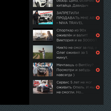
обзор. Цена, отличие от
китайца. Давидыч
ЗАПРЕТИЛИ
ПРОДАВАТЬ МНЕ АВТО
- NIVA TRAVEL
Спорткар из 90х
оживлён и валит!
Виктория и ее 3000GT.
Часть 2
Никто не смог за год, а
Олег оживил за 5
минут.
Мечтаешь о Bentley?
Посмотри и забудь
навсегда )
Сервис 5 лет не мог
оживить Опель. И мы
не смогли. Но…