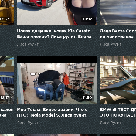
17:57
10:12
Новая девушка, новая Kia Cerato.
Лада Веста Спор
в
Ваше мнение? Лиса рулит. Елена
на минималках. 
рулит.
Лисовская
Лисовская
Лиса Рулит
Лиса Рулит
12:17
11:50
 салон
Моя Тесла. Видео аварии. Что с
BMW i8 ТЕСТ-Д
ена
ПТС? Tesla Model S. Лиса рулит.
ЭТО ПОКУПАЕТ?
Елена Лисовская
Елена Лисовска
Лиса Рулит
Лиса Рулит