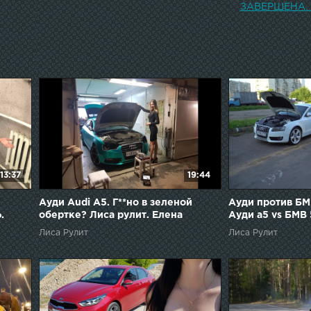
ЗАВЕРШЕНА. 
13:37
19:44
Ауди Audi A5. Г**но в зеленой
Ауди против БМ
.
обертке? Лиса рулит. Елена
Ауди а5 vs БМВ 
т.
Лисовская
Елена Лисовска
Лиса Рулит
Лиса Рулит