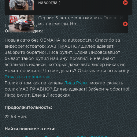
навсегда )
Сервис 5 лет не мог оживить Опель. И
мы не смогли. Но…
topautotube.ru
Описание видео:
Новые авто без ОБМАНА на autospot.ru: Спасибо за
видеорегистратор: УАЗ Г@АВНО? Дилер адекват!
Заберите обратно! Лиса рулит. Елена ЛисовскаяВот
бывает такое, купил машину, поездил, и начинают
всплывать нюансы, которые даже авто дилер никак не
может починить. Что же делать? Оказывается по закону
машину можно вернуть, если есть постоянные
Показать полностью
повторяющиеся недостатки подтвержденные дилером. В
Ролик о том как на канеле
Лиса Рулит
можно скачать
этом видео мы об это расскажем более
ролик УАЗ Г@АВНО? Дилер адекват! Заберите обратно!
детально.СТРАХОВАТЬСЯ У МЕНЯ:
Лиса рулит. Елена Лисовская
lisarulit@arezerv.ruМОЙ СТРАХОВОЙ БРОКЕР: По
рекламе и сотрудничеству: 7605339@mail.ruМОЙ
Продолжительность:
ВТОРОЙ КАНАЛ: ...Я В ИНСТАГРАМ: -------------------------
22:53 мин.
----------------------------Всем привет, меня зовут Елена
Лисовская и я автор проекта "Лиса рулит". Вся моя
Найти похожее в сети::
жизнь связана с авто. В своем блоге я делюсь знаниями о