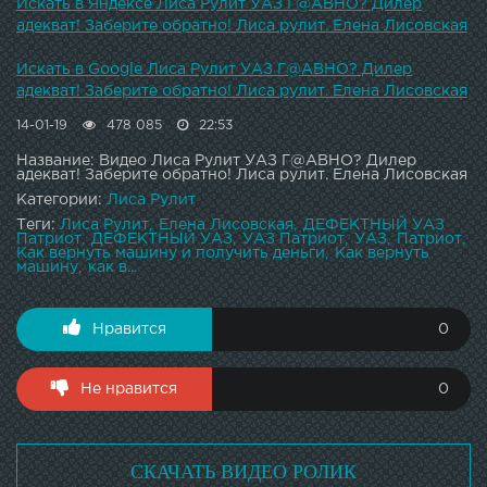
тачках, делаю интересные проекты, а также разоблачаю
Искать в Яндексе Лиса Рулит УАЗ Г@АВНО? Дилер
жуликов и перекупов. Подписывайтесь - не пожалеете! И
адекват! Заберите обратно! Лиса рулит. Елена Лисовская
не забудьте про колокольчик)
Искать в Google Лиса Рулит УАЗ Г@АВНО? Дилер
адекват! Заберите обратно! Лиса рулит. Елена Лисовская
14-01-19
478 085
22:53
Название: Видео Лиса Рулит УАЗ Г@АВНО? Дилер
адекват! Заберите обратно! Лиса рулит. Елена Лисовская
Категории:
Лиса Рулит
Теги:
Лиса Рулит
Елена Лисовская
ДЕФЕКТНЫЙ УАЗ
Патриот
ДЕФЕКТНЫЙ УАЗ
УАЗ Патриот
УАЗ
Патриот
Как вернуть машину и получить деньги
Как вернуть
машину
как в...
Нравится
0
Не нравится
0
СКАЧАТЬ ВИДЕО РОЛИК