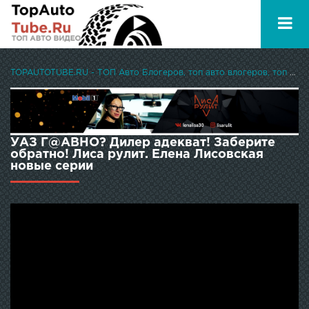
TOPAUTOTUBE.RU - ТОП Авто Блогеров, топ авто влогеров, топ авто ютуберов
УАЗ Г@АВНО? Дилер адекват! Заберите
обратно! Лиса рулит. Елена Лисовская
новые серии