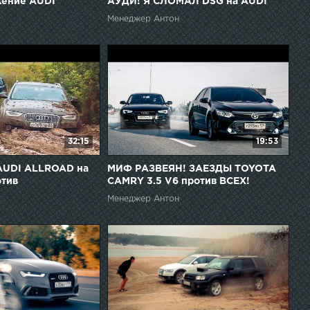
жение AUDI
АУДИ! Я СЛОМАЛ DSG на AUDI
РОАД + SUBARU ,
ALLROAD.
Менеджер Антон
 Q5
32:15
19:53
UDI ALLROAD на
МИФ РАЗВЕЯН! ЗАЕЗДЫ TOYOTA
отив
CAMRY 3.5 V6 против ВСЕХ!
ОВ.
Менеджер Антон