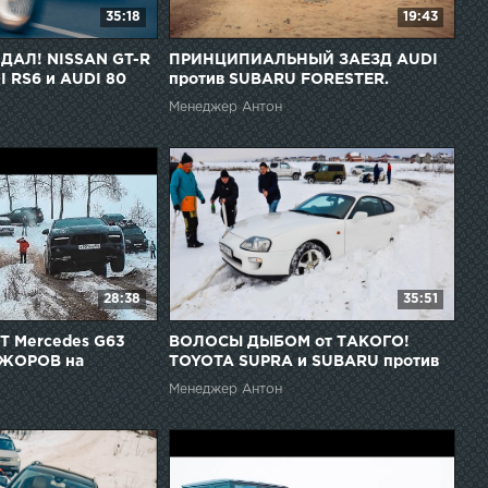
35:18
19:43
ДАЛ! NISSAN GT-R
ПРИНЦИПИАЛЬНЫЙ ЗАЕЗД AUDI
I RS6 и AUDI 80
против SUBARU FORESTER.
Отожгла на Aуди Аллроад
Менеджер Антон
28:38
35:51
 Mercedes G63
ВОЛОСЫ ДЫБОМ от ТАКОГО!
АЖОРОВ на
TOYOTA SUPRA и SUBARU против
NE, AUDI Q7,
TOYOTA PRADO и AUDI Allroad на
Менеджер Антон
ange Rover
бездорожье!