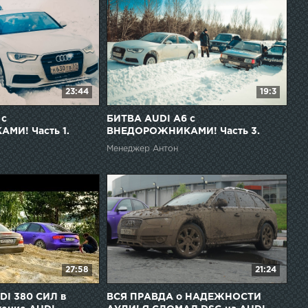
23:44
19:3
 с
БИТВА AUDI A6 с
МИ! Часть 1.
ВНЕДОРОЖНИКАМИ! Часть 3.
ОРОНЕЖ.
BMW X5 в глубоком снегу.
Менеджер Антон
27:58
21:24
I 380 СИЛ в
ВСЯ ПРАВДА о НАДЕЖНОСТИ