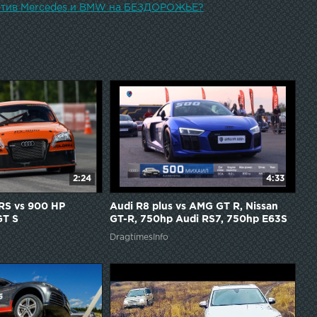
тив Mercedes и BMW на БЕЗДОРОЖЬЕ?
2:24
4:33
RS vs 900 HP
Audi R8 plus vs AMG GT R, Nissan
GT S
GT-R, 750hp Audi RS7, 750hp E63S
AMG. Unlim 500+ highlights.
DragtimesInfo