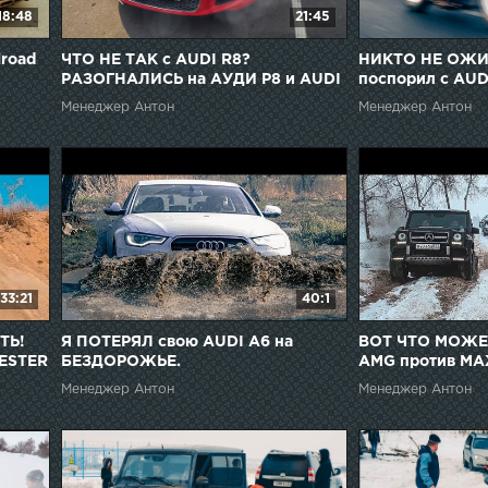
18:48
21:45
road
ЧТО НЕ ТАК c AUDI R8?
НИКТО НЕ ОЖИ
РАЗОГНАЛИСЬ на АУДИ Р8 и AUDI
поспорил с AUD
A7 + ОФФРОАД ТЕСТ AUDI Q7 и
Менеджер Антон
Менеджер Антон
AUDI Q5
33:21
40:1
ТЬ!
Я ПОТЕРЯЛ свою AUDI A6 на
ВОТ ЧТО МОЖЕТ
ESTER
БЕЗДОРОЖЬЕ.
AMG против М
PORSCHE CAYEN
Менеджер Антон
Менеджер Антон
Toyota Prado, R