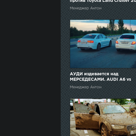
против Toyota Land Cruiser 20
Prado , Touareg , Mercedes G
Менеджер Антон
OFFROAD
АУДИ издевается над
МЕРСЕДЕСАМИ. AUDI A6 vs
Mercedes E-class vs Mercedes
Менеджер Антон