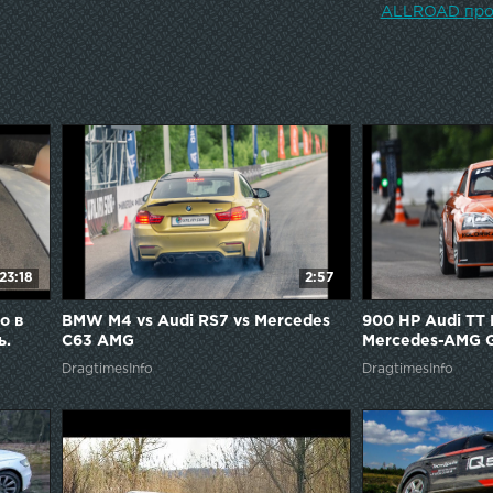
ALLROAD про
23:18
2:57
o в
BMW M4 vs Audi RS7 vs Mercedes
900 HP Audi TT 
ь.
C63 AMG
Mercedes-AMG 
DragtimesInfo
DragtimesInfo