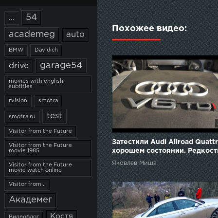
54
...
Похожее видео:
academeg
auto
BMW
Davidich
garage54
drive
movies with english
subtitles
rvision
smotra
test
smotra.ru
Visitor from the Future
Затестили Audi Allroad Quattr
Visitor from the Future
хорошем состоянии. Редкост
movie 1985
Яковлев Миша
Visitor from the Future
movie watch online
Visitor from...
Академег
Костя
Видеоблог