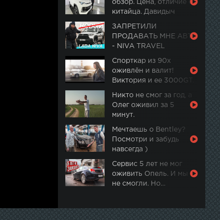
обзор. Цена, отличие от
китайца. Давидыч
ЗАПРЕТИЛИ
ПРОДАВАТЬ МНЕ АВТО
- NIVA TRAVEL
Спорткар из 90х
оживлён и валит!
Виктория и ее 3000GT.
Часть 2
Никто не смог за год, а
Олег оживил за 5
минут.
Мечтаешь о Bentley?
Посмотри и забудь
навсегда )
Сервис 5 лет не мог
оживить Опель. И мы
не смогли. Но…