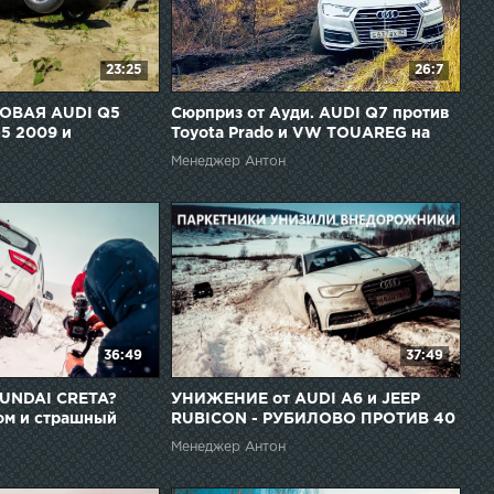
23:25
26:7
ОВАЯ AUDI Q5
Сюрприз от Ауди. AUDI Q7 против
5 2009 и
Toyota Prado и VW TOUAREG на
 100?
бездорожье / Оффроад покатушка
Менеджер Антон
36:49
37:49
UNDAI CRETA?
УНИЖЕНИЕ от AUDI A6 и JEEP
ом и страшный
RUBICON - РУБИЛОВО ПРОТИВ 40
ОЖЕТ КРЕТА
КРОССОВЕРОВ. Паркетники
Менеджер Антон
ОРОЖНИКОВ!
унизили внедорожники