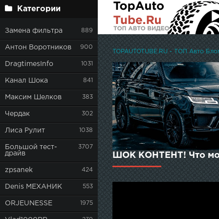
Категории
Замена фильтра
889
Антон Воротников
900
TOPAUTOTUBE.RU - ТОП Авто Блоге
DragtimesInfo
1031
Канал Шока
841
Максим Шелков
383
Чердак
302
Лиса Рулит
1038
Большой тест-
3707
драйв
ШОК КОНТЕНТ! Что мо
zpsanek
424
Denis МЕХАНИК
553
ORJEUNESSE
1975