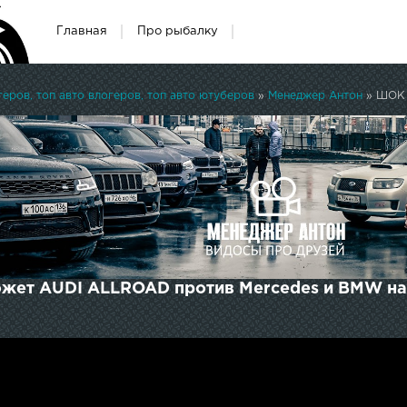
Главная
Про рыбалку
ров, топ авто влогеров, топ авто ютуберов
»
Менеджер Антон
» ШОК К
жет AUDI ALLROAD против Mercedes и BMW н