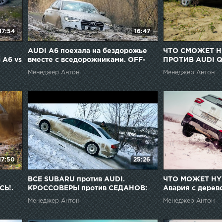
17:54
16:47
AUDI A6 поехала на бездорожье
ЧТО СМОЖЕТ Н
 A6 vs
вместе с вседорожниками. OFF-
ПРОТИВ AUDI Q
ROAD
настоящей AUDI
Менеджер Антон
Менеджер Антон
17:50
25:26
ВСЕ SUBARU против AUDI.
ЧТО МОЖЕТ HY
Ь!.
КРОССОВЕРЫ против СЕДАНОВ:
Авария с дерев
BMW X3 , Audi A6 и A4 , Tiguan ,
спуск. ЧТО СМ
Менеджер Антон
Менеджер Антон
Subaru Forester
ПРОТИВ ВНЕД