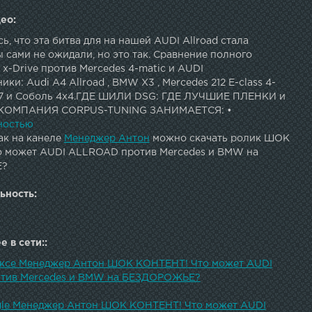
ео:
ь, что эта битва для на нашей AUDI Allroad стала
 сами не ожидали, но это так. Сравнение полного
x-Drive против Mercedes 4-matic и AUDI
ики: Audi A4 Allroad , BMW X3 , Mercedes 212 E-class 4-
 Q7 и Соболь 4х4.ГДЕ ШИЛИ DSG: ГДЕ ЛУЧШИЕ ПЛЕНКИ и
КОМПАНИЯ CORPUS-TUNING ЗАНИМАЕТСЯ: •
АВТО ЗАЩИТНЫМИ ПЛЕНКАМИ•
ностью
АЛЬНАЯ ХИМЧИСТКА САЛОНОВ• ПОЛИРОВКОЙ
ак на канеле
Менеджер Антон
можно скачать ролик ШОК
ИЗОЛЯЦИЕЙ+79611731175www.ct-tuning.ru---------------
 может AUDI ALLROAD против Mercedes и BMW на
---------------------------------------------------------------------
Е?
НА КАНАЛЕ: agunterev@Gmail.com--------------------------
---------------------------------------------------------------
ьность:
оптера: ---------------------------------------------------------
--------------------------------Музыка из видео: -----------------
---------------------------------------------------------------------
 в сети::
с в Instagram Антон в Instagram
ексе Менеджер Антон ШОК КОНТЕНТ! Что может AUDI
тив Mercedes и BMW на БЕЗДОРОЖЬЕ?
gle Менеджер Антон ШОК КОНТЕНТ! Что может AUDI