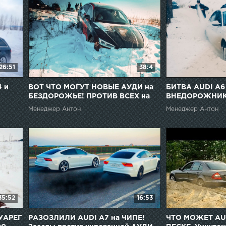
26:51
38:4
 и
ВОТ ЧТО МОГУТ НОВЫЕ АУДИ на
БИТВА AUDI A6
БЕЗДОРОЖЬЕ! ПРОТИВ ВСЕХ на
ВНЕДОРОЖНИКА
AUDI Q7, Q5 , A5 и A6! AUDI
ШОКИРОВАЛ В
Менеджер Антон
Менеджер Антон
OFFROAD и ДРИФТ
35:52
16:53
УАРЕГ
РАЗОЗЛИЛИ AUDI A7 на ЧИПЕ!
ЧТО МОЖЕТ AUD