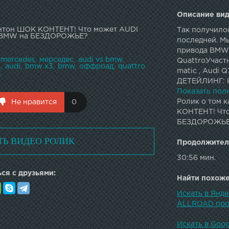
Описание вид
Антон ШОК КОНТЕНТ! Что может AUDI
Так получилос
и BMW на БЕЗДОРОЖЬЕ?
последней. Мы
привода BMW 
mercedes
мерседес
audi vs bmw
QuattroУчастн
и
audi
bmw x3
bmw
оффроад
quattro
matic , Audi
.
ДЕТЕЙЛИНГ: 
ПОКРЫТИЕМ 
Показать пол
ПРОФЕССИОН
Ролик о том к
Не нравится
0
КУЗОВА• ШУМО
КОНТЕНТ! Что
-----------------
БЕЗДОРОЖЬ
-----РЕКЛАМА 
ТЬ ВИДЕО РОЛИК
-----------------
Продолжител
Видеосъемка с к
30:56 мин.
----------------
ся с друзьями:
-----------------
Найти похожее
---Игорь Дени
Искать в Янд
ALLROAD про
Искать в Goo