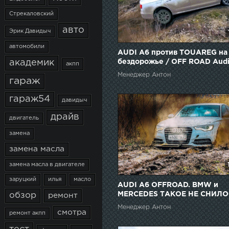
Стрекаловский
авто
Эрик Давидыч
автомобили
AUDI A6 против TOUAREG на
академик
бездорожье / OFF ROAD Audi
акпп
Touareg
Менеджер Антон
гараж
гараж54
давидыч
драйв
двигатель
замена
замена масла
замена масла в двигателе
заруцкий
илья
масло
AUDI A6 OFFROAD. BMW и
MERCEDES ТАКОЕ НЕ СНИЛОС
обзор
ремонт
BEST COMPILATION AUDI
Менеджер Антон
смотра
OFFROAD
ремонт акпп