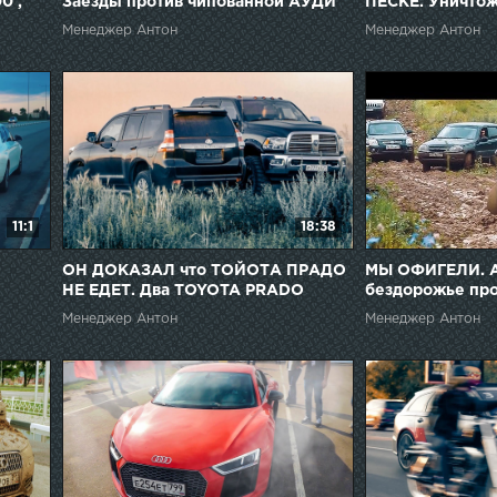
0 ,
Заезды против чипованной АУДИ
ПЕСКЕ. Уничто
LK
ALLROAD в ОФФ
Менеджер Антон
Менеджер Антон
AUDI A4 и AUDI
11:1
18:38
ОН ДОКАЗАЛ что ТОЙОТА ПРАДО
МЫ ОФИГЕЛИ. A
НЕ ЕДЕТ. Два TOYOTA PRADO
бездорожье пр
 GLE
против DODGE RAM 6.7л и AUDI
ВНЕДОРОЖНИК
Менеджер Антон
Менеджер Антон
ALLROAD