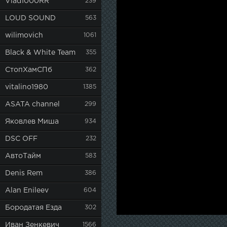
Vlad1000RR
239
LOUD SOUND
563
wilimovich
1061
Black & White Team
355
СтопХамСПб
362
vitalino1980
1385
ASATA channel
299
Яковлев Миша
934
DSC OFF
232
АвтоТайм
583
Denis Rem
386
Alan Enileev
604
Бородатая Езда
302
Иван Зенкевич
1566