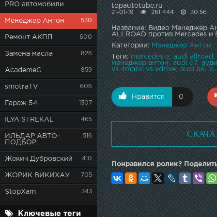
PRO автомобили
topautotube.ru
21-01-19
261 444
30:56
Менеджер Антон
530
Название: Видео Менеджер 
ALLROAD против Mercedes 
Ремонт АКПП
600
Категории:
Менеджер Антон
Замена масла
826
Теги:
mercedes e
audi allroad
менеджер антон
audi q7
ауд
vs 4matic vs xdrive
audi a6
o..
AcademeG
859
smotraTV
606
Нравится
0
Гараж 54
1307
ILYA STREKAL
465
СКАЧА
ИЛЬДАР АВТО-
516
ПОДБОР
Жекич Дубровский
410
Понравился ролик? Поделить
ЖОРИК ВИКИХАУ
705
StopXam
343
Ключевые теги