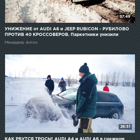
37:49
УНИЖЕНИЕ от AUDI A6 и JEEP RUBICON - РУБИЛОВО
ПРОТИВ 40 КРОССОВЕРОВ. Паркетники унизили
внедорожники
Менеджер Антон
26:51
КАК РВУТСЯ ТРОСЫ! AUDI A4 и AUDI A6 в снежном