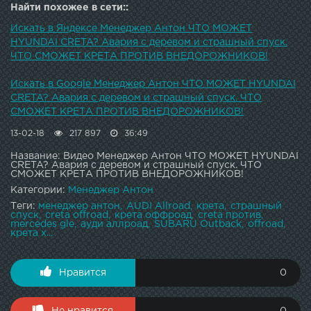
------------AUDI A6 ОФФРОАД : OFFROAD ТЕСТ-ДРАЙВЫ
Найти похожее в сети::
: ОБЗОРЫ АВТОМОБИЛЕЙ : ОФФРОАД : ОБЗОРЫ
ГРУЗОВИКОВ: ---------------------------------------------------
Искать в Яндексе Менеджер Антон ЧТО МОЖЕТ
--------------------------------------------------------Команда
HYUNDAI CRETA? Авария с деревом и страшный спуск.
BELRACE - это еженедельный OFF-ROAD, это ралли-
ЧТО СМОЖЕТ КРЕТА ПРОТИВ ВНЕДОРОЖНИКОВ!
спринты, дрифт, ралли и вообще все что связано с
автомобильной тематикой.Все анонсы и объявления о
Искать в Google Менеджер Антон ЧТО МОЖЕТ HYUNDAI
покатушках и поездках вы сможете найти в нашей
CRETA? Авария с деревом и страшный спуск. ЧТО
группе ВК и в нашем инстаграме:
СМОЖЕТ КРЕТА ПРОТИВ ВНЕДОРОЖНИКОВ!
13-02-18
217 897
36:49
Название: Видео Менеджер Антон ЧТО МОЖЕТ HYUNDAI
CRETA? Авария с деревом и страшный спуск. ЧТО
СМОЖЕТ КРЕТА ПРОТИВ ВНЕДОРОЖНИКОВ!
Категории:
Менеджер Антон
Теги:
менеджер антон
AUDI Allroad
крета
страшный
спуск
creta offroad
крета оффроад
creta против
mercedes gle
ауди аллроад
SUBARU Outback
offroad
крета х...
Нравится
0