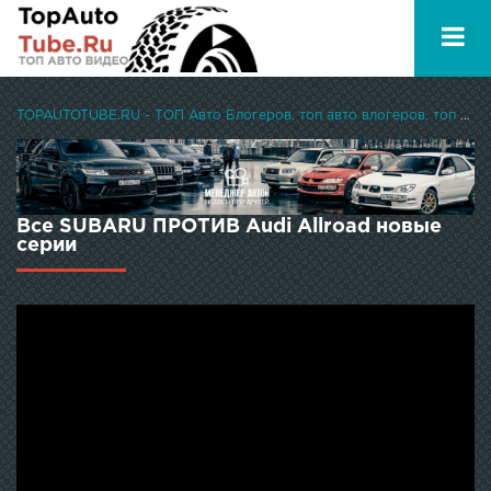
TOPAUTOTUBE.RU - ТОП Авто Блогеров, топ авто влогеров, топ авто ютуберов
Все SUBARU ПРОТИВ Audi Allroad новые
серии