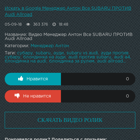
Искать в Google Менеджер Антон Все SUBARU ПРОТИВ
Audi Allroad
05-09-18
363 376
18:48
Название: Видео Менеджер Антон Все SUBARU ПРОТИВ
Audi Allroad
Категории:
Менеджер Антон
Теги:
субару
subaru
ауди
subaru vs audi
ауди против
субару
блондинка на ауди
audi против subaru
audi a4
блондинка на audi
блондинка за рулем
audi allroad...
Нравится
0
Не нравится
0
СКАЧАТЬ ВИДЕО РОЛИК
Понравился ролик? Поделиться с друзьями: