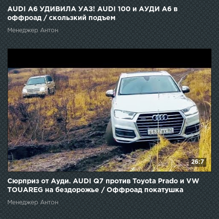
AUDI А6 УДИВИЛА УАЗ! AUDI 100 и АУДИ A6 в
оффроад / скользкий подъем
Менеджер Антон
26:7
Сюрприз от Ауди. AUDI Q7 против Toyota Prado и VW
TOUAREG на бездорожье / Оффроад покатушка
Менеджер Антон