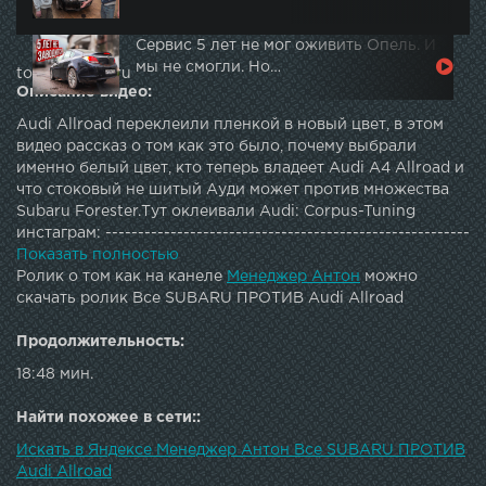
Сервис 5 лет не мог оживить Опель. И
мы не смогли. Но…
topautotube.ru
Описание видео:
Audi Allroad переклеили пленкой в новый цвет, в этом
видео рассказ о том как это было, почему выбрали
именно белый цвет, кто теперь владеет Audi A4 Allroad и
что стоковый не шитый Ауди может против множества
Subaru Forester.Тут оклеивали Audi: Corpus-Tuning
инстаграм: --------------------------------------------------------
--------------------------------------------------РЕКЛАМА НА
Показать полностью
КАНАЛЕ: agunterev@Gmail.com-------------------------------
Ролик о том как на канеле
Менеджер Антон
можно
---------------------------------------------------------------------
скачать ролик Все SUBARU ПРОТИВ Audi Allroad
------Музыка из видео: Менеджер Антон Instagram : МЫ В
ИНСТАГРАМ: Наша группа в вк: Заказать видеоклип:
Продолжительность:
Видеосъемка: ----------------------------------------------------
18:48 мин.
-----------------------------------------------------
Найти похожее в сети::
Искать в Яндексе Менеджер Антон Все SUBARU ПРОТИВ
Audi Allroad