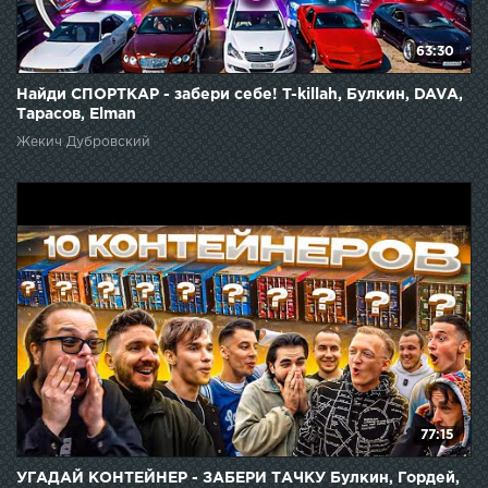
63:30
Найди СПОРТКАР - забери себе! T-killah, Булкин, DAVA,
Тарасов, Elman
Жекич Дубровский
77:15
УГАДАЙ КОНТЕЙНЕР - ЗАБЕРИ ТАЧКУ Булкин, Гордей,