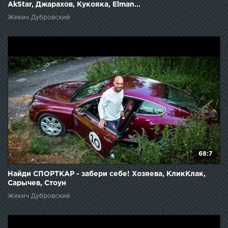
AkStar, Джарахов, Кукояка, Elman...
Жекич Дубровский
68:7
Найди СПОРТКАР - забери себе! Хозяева, КликКлак,
Сарычев, Стоун
Жекич Дубровский