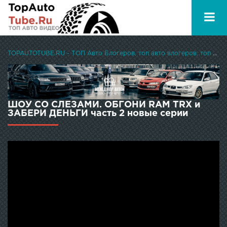
TOPAUTOTUBE.RU - ТОП Авто Блогеров, топ авто влогеров, топ авто ютуберов
ШОУ СО СЛЕЗАМИ. ОБГОНИ RAM TRX и
ЗАБЕРИ ДЕНЬГИ часть 2 новые серии