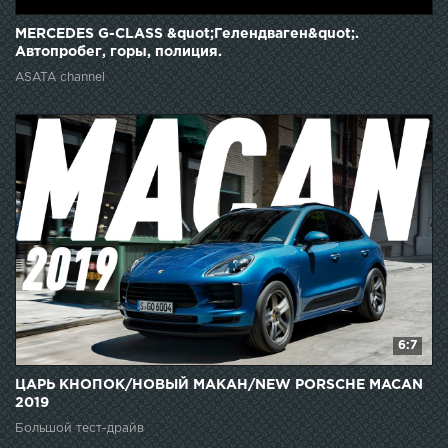
MERCEDES G-CLASS &quot;Гелендваген&quot;.
Автопробег, горы, полиция.
ASATA channel
6:7
ЦАРЬ КНОПОК/НОВЫЙ МАКАН/NEW PORSCHE MACAN
2019
Большой тест-драйв