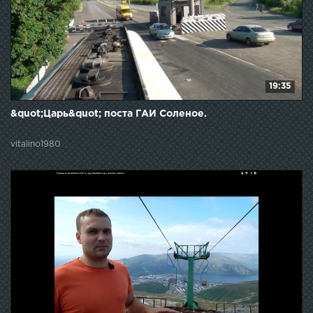
19:35
&quot;Царь&quot; поста ГАИ Соленое.
vitalino1980