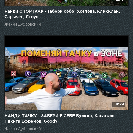
Найди СПОРТКАР - забери себе! Хозяева, КликКлак,
Сарычев, Стоун
Жекич Дубровский
58:29
НАЙДИ ТАЧКУ - ЗАБЕРИ Е СЕБЕ Булкин, Касаткин,
Никита Ефремов, Goody
Жекич Дубровский