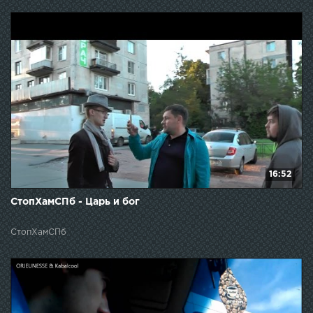
16:52
СтопХамСПб - Царь и бог
СтопХамСПб