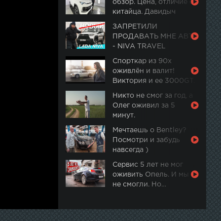
обзор. Цена, отличие от
китайца. Давидыч
ЗАПРЕТИЛИ
ПРОДАВАТЬ МНЕ АВТО
- NIVA TRAVEL
Спорткар из 90х
оживлён и валит!
Виктория и ее 3000GT.
Часть 2
Никто не смог за год, а
Олег оживил за 5
минут.
Мечтаешь о Bentley?
Посмотри и забудь
навсегда )
Сервис 5 лет не мог
оживить Опель. И мы
не смогли. Но…