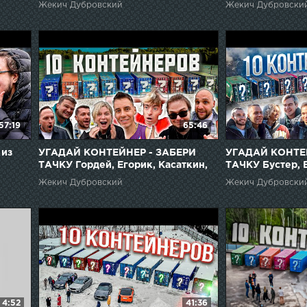
Джарахов, Кукоя
Жекич Дубровский
Жекич Дубровски
57:19
65:46
 из
УГАДАЙ КОНТЕЙНЕР - ЗАБЕРИ
УГАДАЙ КОНТЕ
ТАЧКУ Гордей, Егорик, Касаткин,
ТАЧКУ Бустер, 
Булкин, подписчик
Хозяева, Слово
Жекич Дубровский
Жекич Дубровски
4:52
41:36