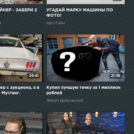
НЕР - ЗАБЕРИ 2
УГАДАЙ МАРКУ МАШИНЫ ПО
ФОТО!
й
АвтоТайм
24:41
21:38
р с аукциона, а в
Купил лучшую тачку за 1 миллион
 Мустанг.
рублей
Жекич Дубровский