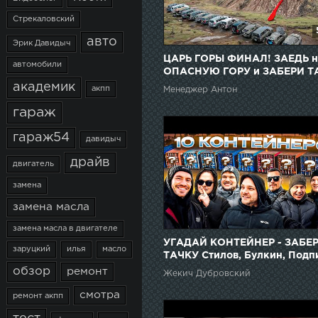
Стрекаловский
авто
Эрик Давидыч
ЦАРЬ ГОРЫ ФИНАЛ! ЗАЕДЬ н
автомобили
ОПАСНУЮ ГОРУ и ЗАБЕРИ Т
академик
акпп
Менеджер Антон
гараж
гараж54
давидыч
драйв
двигатель
замена
замена масла
замена масла в двигателе
УГАДАЙ КОНТЕЙНЕР - ЗАБЕ
заруцкий
илья
масло
ТАЧКУ Стилов, Булкин, Подп
Юра Волков, Илья KICKDOW
обзор
ремонт
Жекич Дубровский
другие
смотра
ремонт акпп