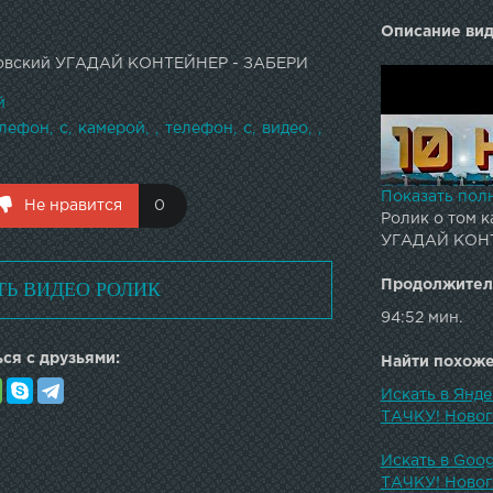
Описание вид
ровский УГАДАЙ КОНТЕЙНЕР - ЗАБЕРИ
й
елефон
с
камерой
телефон
с
видео
Показать пол
Не нравится
0
Ролик о том к
УГАДАЙ КОНТ
ТЬ ВИДЕО РОЛИК
Продолжител
94:52 мин.
ся с друзьями:
Найти похожее
Искать в Янд
ТАЧКУ! Новог
Искать в Goo
ТАЧКУ! Новог