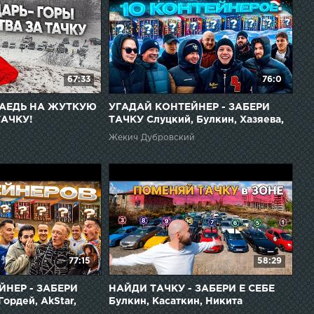
67:33
76:0
 ЗАЕДЬ НА ЖУТКУЮ
УГАДАЙ КОНТЕЙНЕР - ЗАБЕРИ
ТАЧКУ!
ТАЧКУ Слуцкий, Булкин, Хазяева,
Макс из Читы, Супер Стас, Паша
Жекич Дубровский
Пэл
77:15
58:29
ЙНЕР - ЗАБЕРИ
НАЙДИ ТАЧКУ - ЗАБЕРИ Е СЕБЕ
ордей, AkStar,
Булкин, Касаткин, Никита