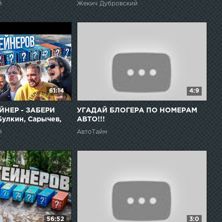
ка, Elman...
Ефремов, Goody
й
Жекич Дубровский
61:14
4:9
ЙНЕР - ЗАБЕРИ
УГАДАЙ БЛОГЕРА ПО НОМЕРАМ
Булкин, Сарычев,
АВТО!!!
 пацана
й
АвтоТайм
56:52
3:0