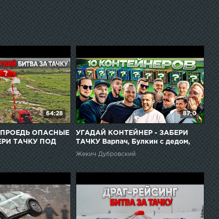
64:28
87:0
 ПРОЕДЬ ОПАСНЫЕ
УГАДАЙ КОНТЕЙНЕР - ЗАБЕРИ
ЕРИ ТАЧКУ ПОД
ТАЧКУ Варпач, Булкин с дедом,
Юра Волков, Никитос, Блуд, jetcar
Жекич Дубровский