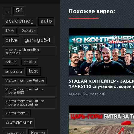
54
...
Похожее видео:
academeg
auto
BMW
Davidich
garage54
drive
movies with english
subtitles
rvision
smotra
test
smotra.ru
Visitor from the Future
УГАДАЙ КОНТЕЙНЕР - ЗАБЕ
ТАЧКУ! 10 случайных людей 
Visitor from the Future
одном выпуске!
movie 1985
Жекич Дубровский
Visitor from the Future
movie watch online
Visitor from...
Академег
Костя
Видеоблог