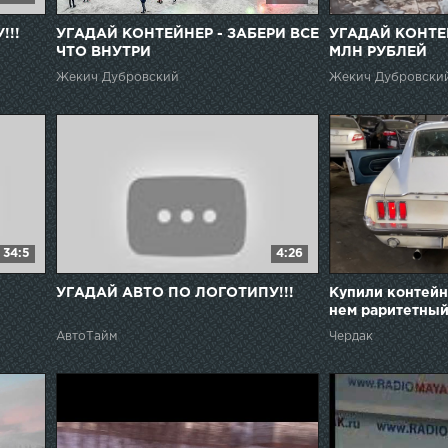
!!!
УГАДАЙ КОНТЕЙНЕР - ЗАБЕРИ ВСЕ
УГАДАЙ КОНТЕЙ
ЧТО ВНУТРИ
МЛН РУБЛЕЙ
Жекич Дубровский
Жекич Дубровски
34:5
4:26
УГАДАЙ АВТО ПО ЛОГОТИПУ!!!
Купили контейне
нем раритетный
АвтоТайм
Чердак