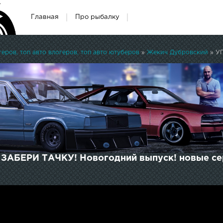
Главная
Про рыбалку
ров, топ авто влогеров, топ авто ютуберов
»
Жекич Дубровский
» УГ
ЗАБЕРИ ТАЧКУ! Новогодний выпуск! новые се