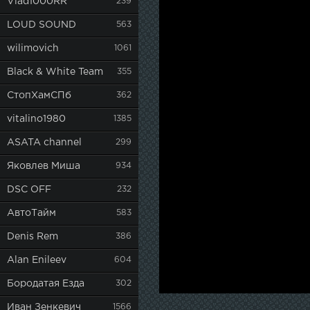
Vlad1000RR
239
LOUD SOUND
563
wilimovich
1061
Black & White Team
355
СтопХамСПб
362
vitalino1980
1385
ASATA channel
299
Яковлев Миша
934
DSC OFF
232
АвтоТайм
583
Denis Rem
386
Alan Enileev
604
Бородатая Езда
302
Иван Зенкевич
1566