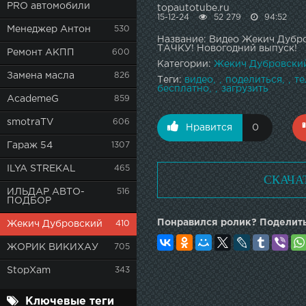
PRO автомобили
topautotube.ru
15-12-24
52 279
94:52
Менеджер Антон
530
Название: Видео Жекич Дуб
ТАЧКУ! Новогодний выпуск!
Ремонт АКПП
600
Категории:
Жекич Дубровски
Замена масла
826
Теги:
видео
поделиться
т
бесплатно
загрузить
AcademeG
859
smotraTV
606
Нравится
0
Гараж 54
1307
ILYA STREKAL
465
СКАЧА
ИЛЬДАР АВТО-
516
ПОДБОР
Понравился ролик? Поделить
Жекич Дубровский
410
ЖОРИК ВИКИХАУ
705
StopXam
343
Ключевые теги