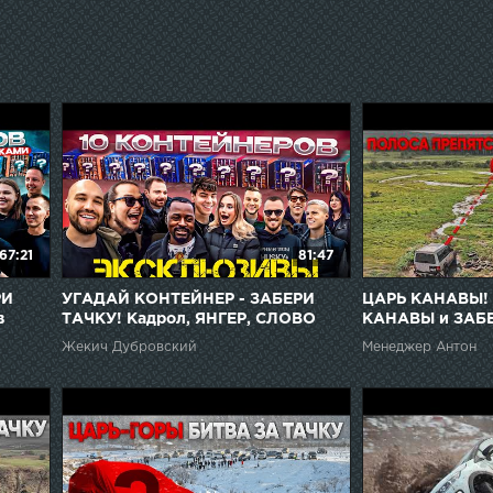
67:21
81:47
РИ
УГАДАЙ КОНТЕЙНЕР - ЗАБЕРИ
ЦАРЬ КАНАВЫ!
в
ТАЧКУ! Кадрол, ЯНГЕР, СЛОВО
КАНАВЫ и ЗАБ
ПАЦАНА, Булкин, Ярдрей,
ЧЕХЛОМ
Жекич Дубровский
Менеджер Антон
Глазунов, ГУДИ