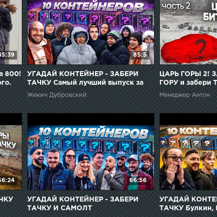
45:39
85:5
а 800!
УГАДАЙ КОНТЕЙНЕР - ЗАБЕРИ
ЦАРЬ ГОРЫ 2!
го.
ТАЧКУ Самый лучший выпуск за
ГОРУ и забери 
всю историю!
Жекич Дубровский
Менеджер Антон
56:24
66:56
АЧКУ
УГАДАЙ КОНТЕЙНЕР - ЗАБЕРИ
УГАДАЙ КОНТЕ
ТАЧКУ И САМОЛТ
ТАЧКУ Булкин, Г