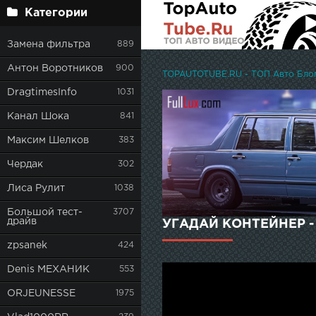
Категории
Замена фильтра
889
Антон Воротников
900
TOPAUTOTUBE.RU - ТОП Авто Блоге
DragtimesInfo
1031
Канал Шока
841
Максим Шелков
383
Чердак
302
Лиса Рулит
1038
Большой тест-
3707
драйв
УГАДАЙ КОНТЕЙНЕР - 
zpsanek
424
Denis МЕХАНИК
553
ORJEUNESSE
1975