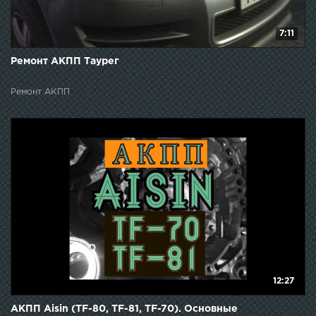
7:11
Ремонт АКПП Таурег
Ремонт АКПП
12:27
АКПП Aisin (TF-80, TF-81, TF-70). Основные