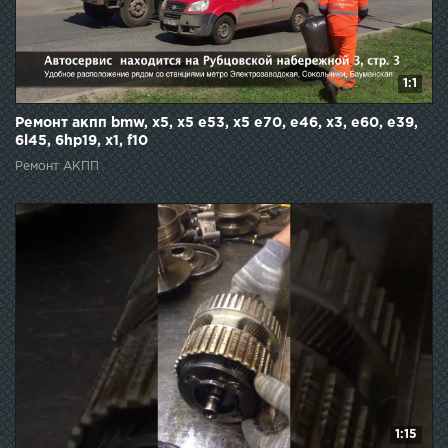
1:1
Ремонт акпп bmw, x5, x5 e53, x5 e70, e46, x3, e60, e39,
6l45, 6hp19, x1, f10
Ремонт АКПП
1:15