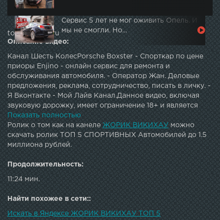
Сервис 5 лет не мог оживить Опель. И
мы не смогли. Но…
topautotube.ru
Описание видео:
Канал Шесть КолесPorsche Boxster - Спорткар по цене
приоры Enjino - онлайн сервис для ремонта и
обслуживания автомобиля. - Оператор Жан. Деловые
предложения, реклама, сотрудничество, писать в личку. -
Я Вконтакте - Мой Лайв Канал.Данное видео, включая
звуковую дорожку, имеет ограничение 18+ и является
интеллектуальной собственностью автора. Любое
Показать полностью
копирование, полностью или частично и трансляция на
Ролик о том как на канеле
ЖОРИК ВИКИХАУ
можно
других ресурсах или сми под любым предлогом,
скачать ролик ТОП 5 СПОРТИВНЫХ Автомобилей до 1.5
запрещено автором.
миллиона рублей.
Продолжительность:
11:24 мин.
Найти похожее в сети::
Искать в Яндексе ЖОРИК ВИКИХАУ ТОП 5