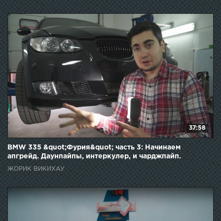
37:58
BMW 335 &quot;Фурия&quot; часть 3: Начинаем
апгрейд. Даунпайпы, интеркулер, и чарджпайп.
ЖОРИК ВИКИХАУ