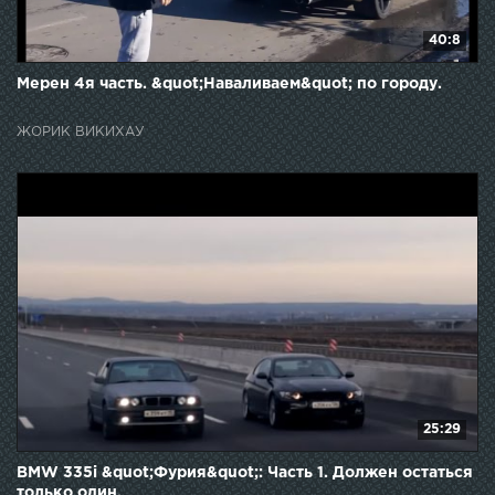
40:8
Мерен 4я часть. &quot;Наваливаем&quot; по городу.
ЖОРИК ВИКИХАУ
25:29
BMW 335i &quot;Фурия&quot;: Часть 1. Должен остаться
только один.