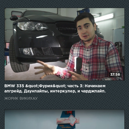
37:58
BMW 335 &quot;Фурия&quot; часть 3: Начинаем
апгрейд. Даунпайпы, интеркулер, и чарджпайп.
ЖОРИК ВИКИХАУ