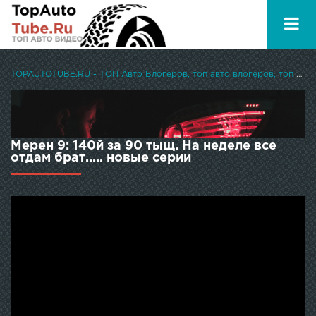
TOPAUTOTUBE.RU - ТОП Авто Блогеров, топ авто влогеров, топ авто ютуберов
Мерен 9: 140й за 90 тыщ. На неделе все
отдам брат..... новые серии