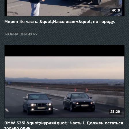
40:8
Мерен 4я часть. &quot;Наваливаем&quot; по городу.
ЖОРИК ВИКИХАУ
25:29
BMW 335i &quot;Фурия&quot;: Часть 1. Должен остаться
только один.