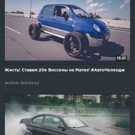
15:21
Жесть! Ставим 20е Воссены на Матиз! #АвтоЧелендж
ЖОРИК ВИКИХАУ