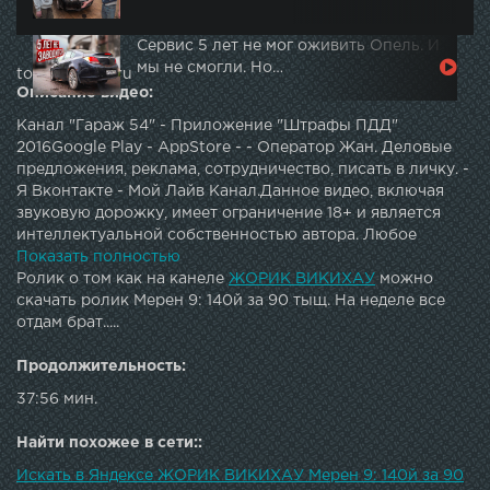
Сервис 5 лет не мог оживить Опель. И
мы не смогли. Но…
topautotube.ru
Описание видео:
Канал "Гараж 54" - Приложение "Штрафы ПДД"
2016Google Play - AppStore - - Оператор Жан. Деловые
предложения, реклама, сотрудничество, писать в личку. -
Я Вконтакте - Мой Лайв Канал.Данное видео, включая
звуковую дорожку, имеет ограничение 18+ и является
интеллектуальной собственностью автора. Любое
копирование, полностью или частично и трансляция на
Показать полностью
других ресурсах или сми под любым предлогом,
Ролик о том как на канеле
ЖОРИК ВИКИХАУ
можно
запрещено автором.
скачать ролик Мерен 9: 140й за 90 тыщ. На неделе все
отдам брат.....
Продолжительность:
37:56 мин.
Найти похожее в сети::
Искать в Яндексе ЖОРИК ВИКИХАУ Мерен 9: 140й за 90