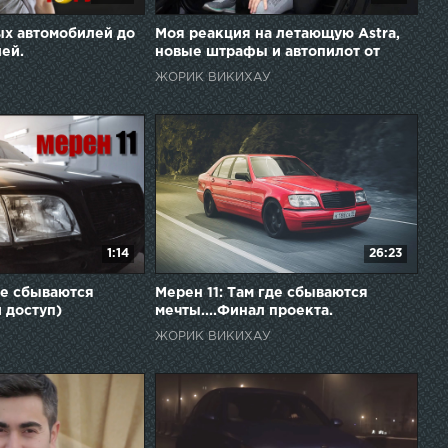
ых автомобилей до
Моя реакция на летающую Astra,
лей.
новые штрафы и автопилот от
Ford.
ЖОРИК ВИКИХАУ
1:14
26:23
де сбываются
Мерен 11: Там где сбываются
й доступ)
мечты....Финал проекта.
ЖОРИК ВИКИХАУ