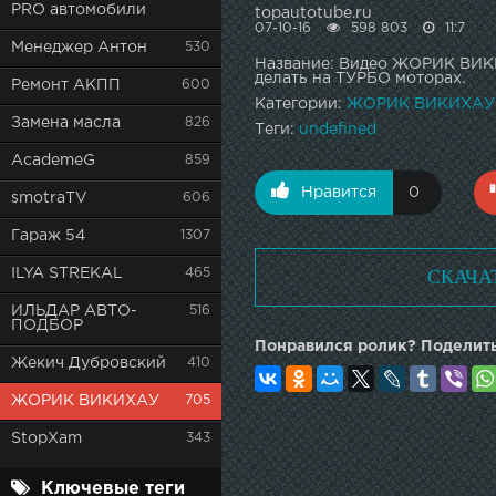
PRO автомобили
topautotube.ru
07-10-16
598 803
11:7
Менеджер Антон
530
Название: Видео ЖОРИК ВИК
делать на ТУРБО моторах.
Ремонт АКПП
600
Категории:
ЖОРИК ВИКИХАУ
Замена масла
826
Теги:
undefined
AcademeG
859
Нравится
0
smotraTV
606
Гараж 54
1307
СКАЧА
ILYA STREKAL
465
ИЛЬДАР АВТО-
516
ПОДБОР
Понравился ролик? Поделить
Жекич Дубровский
410
ЖОРИК ВИКИХАУ
705
StopXam
343
Ключевые теги