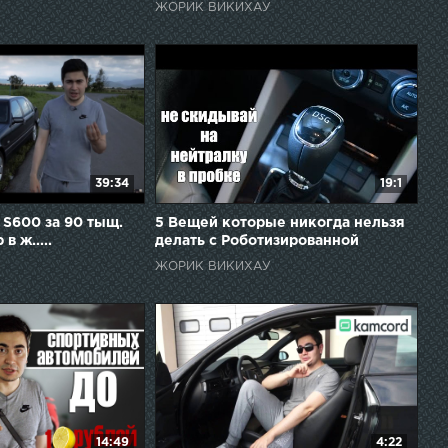
ЖОРИК ВИКИХАУ
39:34
19:1
 S600 за 90 тыщ.
5 Вещей которые никогда нельзя
в ж.....
делать с Роботизированной
коробкой передач.
ЖОРИК ВИКИХАУ
14:49
4:22