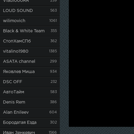
Vlad1000RR
239
LOUD SOUND
563
wilimovich
1061
Black & White Team
355
СтопХамСПб
362
vitalino1980
1385
ASATA channel
299
Яковлев Миша
934
DSC OFF
232
АвтоТайм
583
Denis Rem
386
Alan Enileev
604
Бородатая Езда
302
Иван Зенкевич
1566