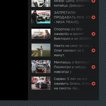
обзор. Цена, отличие от
китайца. Давидыч
ЗАПРЕТИЛИ
ПРОДАВАТЬ МНЕ АВТО
- NIVA TRAVEL
Спорткар из 90х
оживлён и валит!
Виктория и ее 3000GT.
Часть 2
Никто не смог за год, а
Олег оживил за 5
минут.
Мечтаешь о Bentley?
Посмотри и забудь
навсегда )
Сервис 5 лет не мог
оживить Опель. И мы
не смогли. Но…