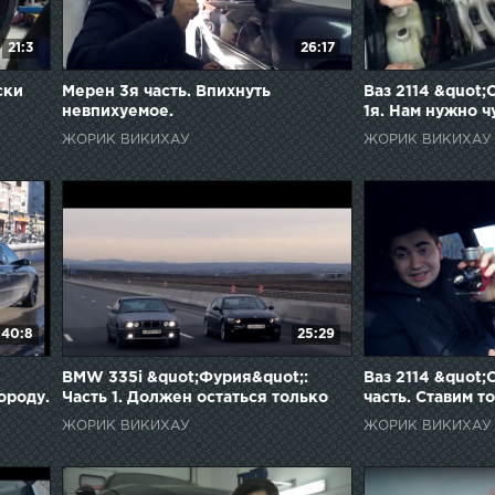
21:3
26:17
ски
Мерен 3я часть. Впихнуть
Ваз 2114 &quot;
невпихуемое.
1я. Нам нужно ч
поехала!
ЖОРИК ВИКИХАУ
ЖОРИК ВИКИХАУ
40:8
25:29
BMW 335i &quot;Фурия&quot;:
Ваз 2114 &quot;
ороду.
Часть 1. Должен остаться только
часть. Ставим т
один.
дуем 0.8 бар.
ЖОРИК ВИКИХАУ
ЖОРИК ВИКИХАУ