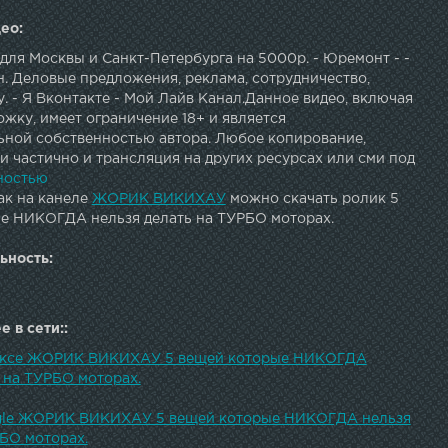
ео:
для Москвы и Санкт-Петербурга на 5000р. - Юремонт - -
. Деловые предложения, реклама, сотрудничество,
у. - Я Вконтакте - Мой Лайв Канал.Данное видео, включая
жку, имеет ограничение 18+ и является
ьной собственностью автора. Любое копирование,
 частично и трансляция на других ресурсах или сми под
гом, запрещено автором.
ностью
ак на канеле
ЖОРИК ВИКИХАУ
можно скачать ролик 5
е НИКОГДА нельзя делать на ТУРБО моторах.
ьность:
 в сети::
дексе ЖОРИК ВИКИХАУ 5 вещей которые НИКОГДА
 на ТУРБО моторах.
ogle ЖОРИК ВИКИХАУ 5 вещей которые НИКОГДА нельзя
РБО моторах.