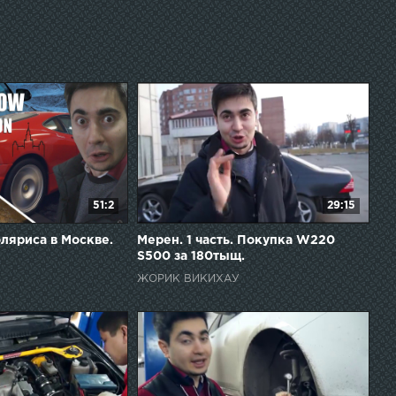
51:2
29:15
оляриса в Москве.
Мерен. 1 часть. Покупка W220
S500 за 180тыщ.
ЖОРИК ВИКИХАУ