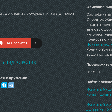
Описание вид
ИХАУ 5 вещей которые НИКОГДА нельзя
Сертификаты 
Оператор Жан
писать в личк
звуковую доро
интеллектуал
полностью или
Не нравится
0
любым предло
Показать пол
Ролик о том к
вещей которы
ТЬ ВИДЕО РОЛИК
Продолжител
11:7 мин.
ся с друзьями:
Найти похожее
Искать в Ян
нельзя делать
Искать в Go
делать на ТУ