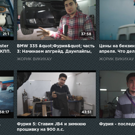
21:1
37:58
ster
BMW 335 &quot;Фурия&quot; часть
Цены на бензин
МКПП.
3: Начинаем апгрейд. Даунпайпы,
апреля. Что дел
интеркулер, и чарджпайп.
ЖОРИК ВИКИХАУ
ЖОРИК ВИКИХАУ
58:17
43:51
.
Фурия 5: Ставим JB4 и зимнюю
Фурия - послед
прошивку на 900 л.с.