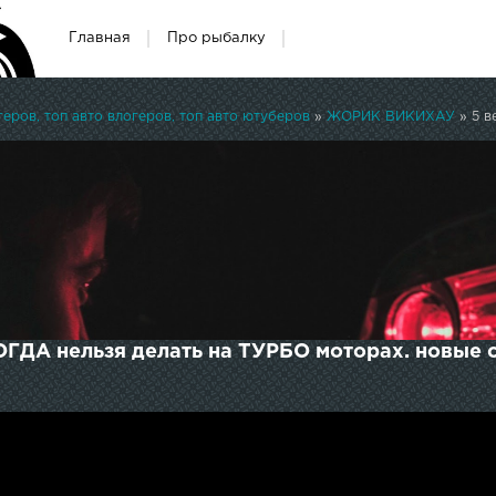
Главная
Про рыбалку
ров, топ авто влогеров, топ авто ютуберов
»
ЖОРИК ВИКИХАУ
» 5 в
ГДА нельзя делать на ТУРБО моторах. новые 