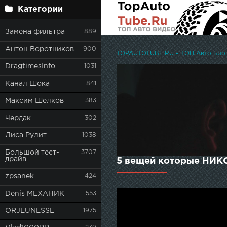
Категории
Замена фильтра
889
Антон Воротников
900
TOPAUTOTUBE.RU - ТОП Авто Блоге
DragtimesInfo
1031
Канал Шока
841
Максим Шелков
383
Чердак
302
Лиса Рулит
1038
Большой тест-
3707
драйв
5 вещей которые НИКО
zpsanek
424
Denis МЕХАНИК
553
ORJEUNESSE
1975