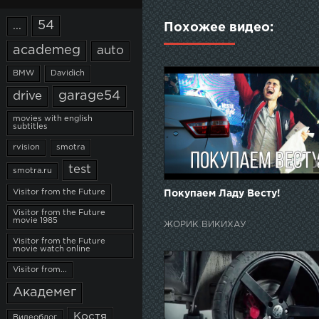
54
...
Похожее видео:
academeg
auto
BMW
Davidich
garage54
drive
movies with english
subtitles
rvision
smotra
test
smotra.ru
Visitor from the Future
Покупаем Ладу Весту!
Visitor from the Future
movie 1985
ЖОРИК ВИКИХАУ
Visitor from the Future
movie watch online
Visitor from...
Академег
Костя
Видеоблог