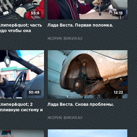
55:6
14:15
Слипер&quot; часть
Лада Веста. Первая поломка.
удо чтобы она
ЖОРИК ВИКИХАУ
30:49
12:22
Слипер&quot; 2
Лада Веста. Снова проблемы.
опливную систему и
ЖОРИК ВИКИХАУ