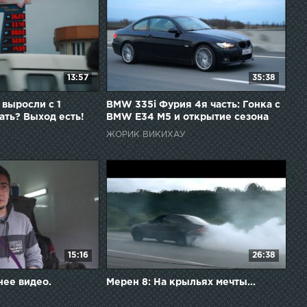
13:57
35:38
 выросли с 1
BMW 335i Фурия 4я часть: Гонка с
ать? Выход есть!
BMW E34 M5 и открытие сезона
2016.
ЖОРИК ВИКИХАУ
15:16
26:38
нее видео.
Мерен 8: На крыльях мечты...