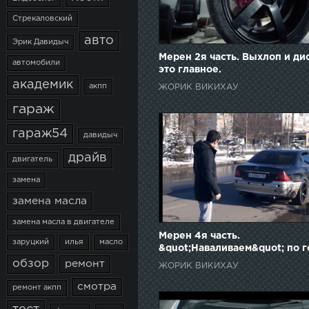
Стрекаловский
авто
Эрик Давидыч
Мерен 2я часть. Выхлоп и ди
автомобили
это главное.
академик
акпп
ЖОРИК ВИКИХАУ
гараж
гараж54
давидыч
драйв
двигатель
замена
замена масла
замена масла в двигателе
Мерен 4я часть.
заруцкий
илья
масло
&quot;Наваливаем&quot; по г
обзор
ремонт
ЖОРИК ВИКИХАУ
смотра
ремонт акпп