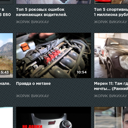
 в
Топ 5 роковых ошибок
Топ 5 спортивн
5 E60
начинающих водителей.
1 миллиона руб
ЖОРИК ВИКИХАУ
ЖОРИК ВИКИХАУ
5:43
10:54
нале.
Правда о метане
Мерен 11: Там г
мечты... (Ранни
ЖОРИК ВИКИХАУ
ЖОРИК ВИКИХАУ