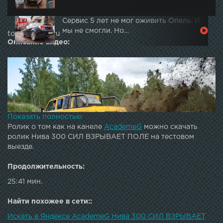
Сервис 5 лет не мог оживить Опель. И
мы не смогли. Но…
topautotube.ru
Описание видео:
Показать полностью
Ролик о том как на канеле
AcademeG
можно скачать
ролик Нива 300 СИЛ ВЗРЫВАЕТ ПОЛЕ на тестовом
выезде.
Продолжительность:
25:41 мин.
Найти похожее в сети::
Искать в Яндексе AcademeG Нива 300 СИЛ ВЗРЫВАЕТ