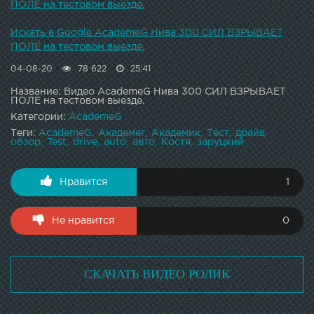
ПОЛЕ на тестовом выезде.
Искать в Google AcademeG Нива 300 СИЛ ВЗРЫВАЕТ
ПОЛЕ на тестовом выезде.
04-08-20
78 622
25:41
Название: Видео AcademeG Нива 300 СИЛ ВЗРЫВАЕТ
ПОЛЕ на тестовом выезде.
Категории:
AcademeG
Теги:
AcademeG
Академег
Академик
Тест
драйв
обзор
Test
drive
auto
авто
Костя
заруцкий
Нравится
1
Не нравится
0
СКАЧАТЬ ВИДЕО РОЛИК